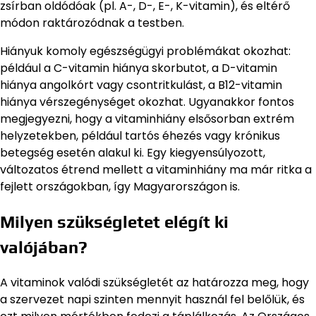
zsírban oldódóak (pl. A-, D-, E-, K-vitamin), és eltérő
módon raktározódnak a testben.
Hiányuk komoly egészségügyi problémákat okozhat:
például a C-vitamin hiánya skorbutot, a D-vitamin
hiánya angolkórt vagy csontritkulást, a B12-vitamin
hiánya vérszegénységet okozhat. Ugyanakkor fontos
megjegyezni, hogy a vitaminhiány elsősorban extrém
helyzetekben, például tartós éhezés vagy krónikus
betegség esetén alakul ki. Egy kiegyensúlyozott,
változatos étrend mellett a vitaminhiány ma már ritka a
fejlett országokban, így Magyarországon is.
Milyen szükségletet elégít ki
valójában?
A vitaminok valódi szükségletét az határozza meg, hogy
a szervezet napi szinten mennyit használ fel belőlük, és