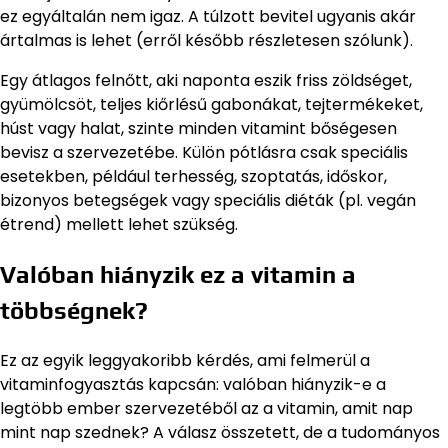
ez egyáltalán nem igaz. A túlzott bevitel ugyanis akár
ártalmas is lehet (erről később részletesen szólunk).
Egy átlagos felnőtt, aki naponta eszik friss zöldséget,
gyümölcsöt, teljes kiőrlésű gabonákat, tejtermékeket,
húst vagy halat, szinte minden vitamint bőségesen
bevisz a szervezetébe. Külön pótlásra csak speciális
esetekben, például terhesség, szoptatás, időskor,
bizonyos betegségek vagy speciális diéták (pl. vegán
étrend) mellett lehet szükség.
Valóban hiányzik ez a vitamin a
többségnek?
Ez az egyik leggyakoribb kérdés, ami felmerül a
vitaminfogyasztás kapcsán: valóban hiányzik-e a
legtöbb ember szervezetéből az a vitamin, amit nap
mint nap szednek? A válasz összetett, de a tudományos