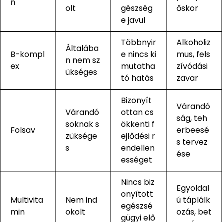
n
olt
gészség
őskor
e javul
Többnyir
Alkoholiz
Általába
B-kompl
e nincs ki
mus, fels
n nem sz
ex
mutatha
zívódási
ükséges
tó hatás
zavar
Bizonyít
Várandó
Várandó
ottan cs
ság, teh
soknak s
ökkenti f
Folsav
erbeesé
züksége
ejlődési r
s tervez
s
endellen
ése
ességet
Nincs biz
Egyoldal
onyított
Multivita
Nem ind
ú táplálk
egészsé
min
okolt
ozás, bet
gügyi elő