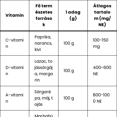
Fő term
Átlagos
észetes
1 adag
tartalo
Vitamin
forráso
(g)
m (mg/
k
NE)
Paprika,
C-vitami
100-150
narancs,
100 g
n
mg
kivi
Lazac, to
D-vitami
jássárgáj
400-600
100 g
n
a, marga
NE
rin
Sárgaré
A-vitami
800-100
pa, máj, t
100 g
n
0 NE
ojás
Marhahú