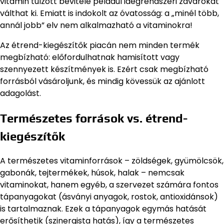
vitamin túlzott bevitele például idegrendszeri zavarokat
válthat ki. Emiatt is indokolt az óvatosság: a „minél több,
annál jobb” elv nem alkalmazható a vitaminokra!
Az étrend-kiegészítők piacán nem minden termék
megbízható: előfordulhatnak hamisított vagy
szennyezett készítmények is. Ezért csak megbízható
forrásból vásároljunk, és mindig kövessük az ajánlott
adagolást.
Természetes források vs. étrend-
kiegészítők
A természetes vitaminforrások – zöldségek, gyümölcsök,
gabonák, tejtermékek, húsok, halak – nemcsak
vitaminokat, hanem egyéb, a szervezet számára fontos
tápanyagokat (ásványi anyagok, rostok, antioxidánsok)
is tartalmaznak. Ezek a tápanyagok egymás hatását
erősíthetik (szinergista hatás), így a természetes