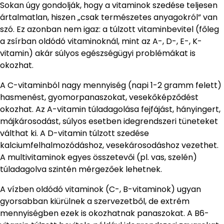
Sokan úgy gondolják, hogy a vitaminok szedése teljesen
ártalmatlan, hiszen „csak természetes anyagokról” van
szó. Ez azonban nem igaz: a túlzott vitaminbevitel (főleg
a zsírban oldódó vitaminoknál, mint az A-, D-, E-, K-
vitamin) akár súlyos egészségügyi problémákat is
okozhat.
A C-vitaminból nagy mennyiség (napi 1-2 gramm felett)
hasmenést, gyomorpanaszokat, vesekőképződést
okozhat. Az A-vitamin túladagolása fejfájást, hányingert,
májkárosodást, súlyos esetben idegrendszeri tüneteket
válthat ki. A D-vitamin túlzott szedése
kalciumfelhalmozódáshoz, vesekárosodáshoz vezethet.
A multivitaminok egyes összetevői (pl. vas, szelén)
túladagolva szintén mérgezőek lehetnek.
A vízben oldódó vitaminok (C-, B-vitaminok) ugyan
gyorsabban kiürülnek a szervezetből, de extrém
mennyiségben ezek is okozhatnak panaszokat. A B6-