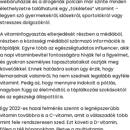
webáruházak és a drogériák polcain már szinte minden
élethelyzetre találhatunk egy „tökéletes” vitamint –
legyen szó gyermekekről, idősekről, sportolókról vagy
stresszes dolgozókról.
A vitaminfogyasztás elterjedését részben a médiából,
részben a közösségi médiából származó információk is
táplálják. Egyre több az egészségtudatos influencer, akik
a napi vitaminbevitel fontosságára hívják fel a figyelmet,
és gyakran személyes tapasztalataikat osztják meg
követőikkel. Ennek hatására sokan úgy érzik, hogy
lemaradnak valamiről, ha nem szednek legalább egyféle
vitamint. Pedig az, hogy mennyire indokolt a pótlás,
nagyban függ az életmódtól, a táplálkozási szokásoktól
és az egészségi állapottól is.
Egy 2022-es hazai felmérés szerint a legnépszerűbb
vitamin továbbra is a C-vitamin, amit a válaszadók több
mint fele rendszeresen szed. Ezt követi a D-vitamin,
főleg a téli hónapokban, illetve a multivitamin