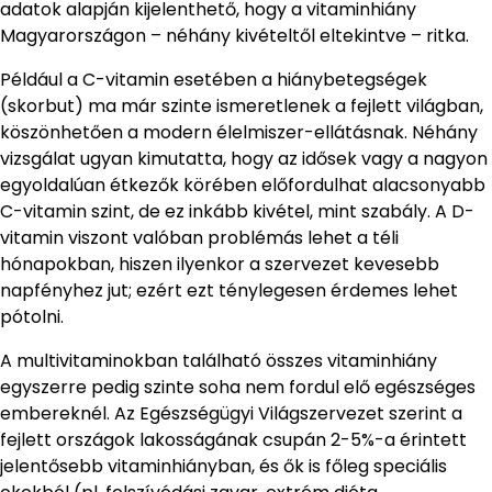
adatok alapján kijelenthető, hogy a vitaminhiány
Magyarországon – néhány kivételtől eltekintve – ritka.
Például a C-vitamin esetében a hiánybetegségek
(skorbut) ma már szinte ismeretlenek a fejlett világban,
köszönhetően a modern élelmiszer-ellátásnak. Néhány
vizsgálat ugyan kimutatta, hogy az idősek vagy a nagyon
egyoldalúan étkezők körében előfordulhat alacsonyabb
C-vitamin szint, de ez inkább kivétel, mint szabály. A D-
vitamin viszont valóban problémás lehet a téli
hónapokban, hiszen ilyenkor a szervezet kevesebb
napfényhez jut; ezért ezt ténylegesen érdemes lehet
pótolni.
A multivitaminokban található összes vitaminhiány
egyszerre pedig szinte soha nem fordul elő egészséges
embereknél. Az Egészségügyi Világszervezet szerint a
fejlett országok lakosságának csupán 2-5%-a érintett
jelentősebb vitaminhiányban, és ők is főleg speciális