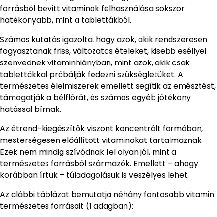
forrásból bevitt vitaminok felhasználása sokszor
hatékonyabb, mint a tablettákból.
Számos kutatás igazolta, hogy azok, akik rendszeresen
fogyasztanak friss, változatos ételeket, kisebb eséllyel
szenvednek vitaminhiányban, mint azok, akik csak
tablettákkal próbálják fedezni szükségletüket. A
természetes élelmiszerek emellett segítik az emésztést,
támogatják a bélflórát, és számos egyéb jótékony
hatással bírnak.
Az étrend-kiegészítők viszont koncentrált formában,
mesterségesen előállított vitaminokat tartalmaznak.
Ezek nem mindig szívódnak fel olyan jól, mint a
természetes forrásból származók. Emellett – ahogy
korábban írtuk – túladagolásuk is veszélyes lehet.
Az alábbi táblázat bemutatja néhány fontosabb vitamin
természetes forrásait (1 adagban):