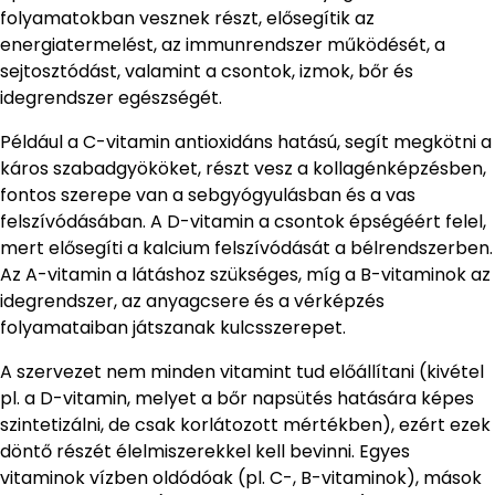
folyamatokban vesznek részt, elősegítik az
energiatermelést, az immunrendszer működését, a
sejtosztódást, valamint a csontok, izmok, bőr és
idegrendszer egészségét.
Például a C-vitamin antioxidáns hatású, segít megkötni a
káros szabadgyököket, részt vesz a kollagénképzésben,
fontos szerepe van a sebgyógyulásban és a vas
felszívódásában. A D-vitamin a csontok épségéért felel,
mert elősegíti a kalcium felszívódását a bélrendszerben.
Az A-vitamin a látáshoz szükséges, míg a B-vitaminok az
idegrendszer, az anyagcsere és a vérképzés
folyamataiban játszanak kulcsszerepet.
A szervezet nem minden vitamint tud előállítani (kivétel
pl. a D-vitamin, melyet a bőr napsütés hatására képes
szintetizálni, de csak korlátozott mértékben), ezért ezek
döntő részét élelmiszerekkel kell bevinni. Egyes
vitaminok vízben oldódóak (pl. C-, B-vitaminok), mások