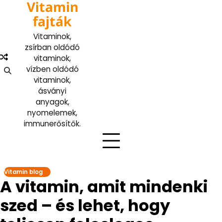
Vitamin
Skip
to
fajták
content
Vitaminok,
zsírban oldódó
vitaminok,
vízben oldódó
vitaminok,
ásványi
anyagok,
nyomelemek,
immunerősítők.
Vitamin blog
A vitamin, amit mindenki
szed – és lehet, hogy