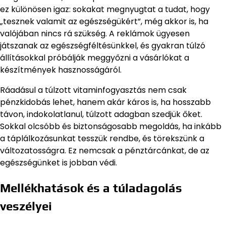
ez különösen igaz: sokakat megnyugtat a tudat, hogy
„tesznek valamit az egészségükért”, még akkor is, ha
valójában nincs rá szükség. A reklámok ügyesen
játszanak az egészségféltésünkkel, és gyakran túlzó
állításokkal próbálják meggyőzni a vásárlókat a
készítmények hasznosságáról.
Ráadásul a túlzott vitaminfogyasztás nem csak
pénzkidobás lehet, hanem akár káros is, ha hosszabb
távon, indokolatlanul, túlzott adagban szedjük őket.
Sokkal olcsóbb és biztonságosabb megoldás, ha inkább
a táplálkozásunkat tesszük rendbe, és törekszünk a
változatosságra. Ez nemcsak a pénztárcánkat, de az
egészségünket is jobban védi.
Mellékhatások és a túladagolás
veszélyei