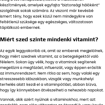
készítmények, amelyek egyfajta “biztonsági hálóként”
szolgálnak sokak számára. Az viszont már kevésbé
ismert tény, hogy ezek közül nem mindegyikre van
feltétlenül szüksége egy egészséges, változatosan
táplálkozó embernek.
Miért szed szinte mindenki vitamint?
Az egyik leggyakoribb ok, amit az emberek megjelölnek,
hogy miért szednek vitamint, az a betegségektől való
félelem. Sokan úgy vélik, hogy a vitaminok segítenek
megelőzni a megfázást, influenzát, vagy éppen erősítik
az immunrendszert. Nem ritka az sem, hogy valaki egy
stresszesebb időszakban, vizsgák vagy munkahelyi
terhelés alatt kezdi el a vitaminpótlást, abban bízva,
hogy így könnyebben átvészelheti a nehezebb napokat.
Vannak, akik azért nyúlnak a vitaminokhoz, mert azt