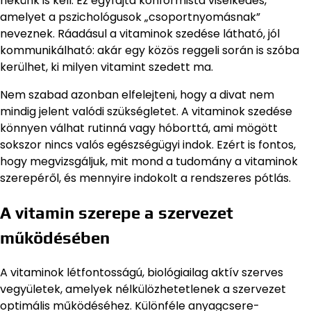
nekünk is kell. Ez egyfajta konformista viselkedés,
amelyet a pszichológusok „csoportnyomásnak”
neveznek. Ráadásul a vitaminok szedése látható, jól
kommunikálható: akár egy közös reggeli során is szóba
kerülhet, ki milyen vitamint szedett ma.
Nem szabad azonban elfelejteni, hogy a divat nem
mindig jelent valódi szükségletet. A vitaminok szedése
könnyen válhat rutinná vagy hóborttá, ami mögött
sokszor nincs valós egészségügyi indok. Ezért is fontos,
hogy megvizsgáljuk, mit mond a tudomány a vitaminok
szerepéről, és mennyire indokolt a rendszeres pótlás.
A vitamin szerepe a szervezet
működésében
A vitaminok létfontosságú, biológiailag aktív szerves
vegyületek, amelyek nélkülözhetetlenek a szervezet
optimális működéséhez. Különféle anyagcsere-