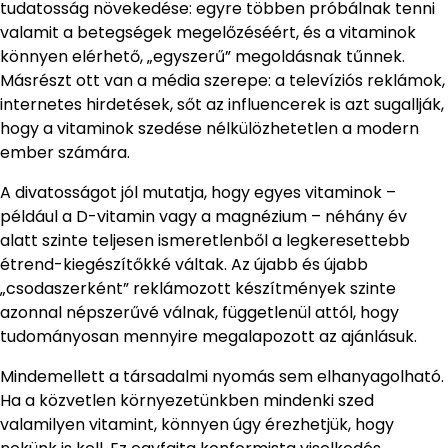
tudatosság növekedése: egyre többen próbálnak tenni
valamit a betegségek megelőzéséért, és a vitaminok
könnyen elérhető, „egyszerű” megoldásnak tűnnek.
Másrészt ott van a média szerepe: a televíziós reklámok,
internetes hirdetések, sőt az influencerek is azt sugallják,
hogy a vitaminok szedése nélkülözhetetlen a modern
ember számára.
A divatosságot jól mutatja, hogy egyes vitaminok –
például a D-vitamin vagy a magnézium – néhány év
alatt szinte teljesen ismeretlenből a legkeresettebb
étrend-kiegészítőkké váltak. Az újabb és újabb
„csodaszerként” reklámozott készítmények szinte
azonnal népszerűvé válnak, függetlenül attól, hogy
tudományosan mennyire megalapozott az ajánlásuk.
Mindemellett a társadalmi nyomás sem elhanyagolható.
Ha a közvetlen környezetünkben mindenki szed
valamilyen vitamint, könnyen úgy érezhetjük, hogy