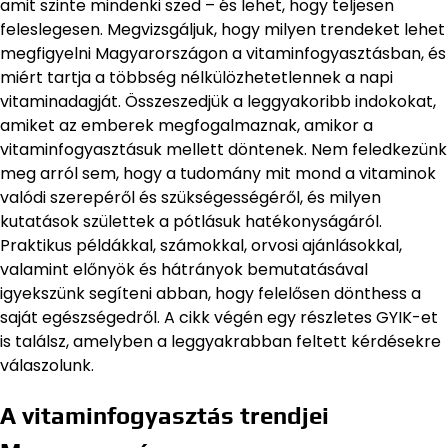
amit szinte mindenki szed – és lehet, hogy teljesen
feleslegesen. Megvizsgáljuk, hogy milyen trendeket lehet
megfigyelni Magyarországon a vitaminfogyasztásban, és
miért tartja a többség nélkülözhetetlennek a napi
vitaminadagját. Összeszedjük a leggyakoribb indokokat,
amiket az emberek megfogalmaznak, amikor a
vitaminfogyasztásuk mellett döntenek. Nem feledkezünk
meg arról sem, hogy a tudomány mit mond a vitaminok
valódi szerepéről és szükségességéről, és milyen
kutatások születtek a pótlásuk hatékonyságáról.
Praktikus példákkal, számokkal, orvosi ajánlásokkal,
valamint előnyök és hátrányok bemutatásával
igyekszünk segíteni abban, hogy felelősen dönthess a
saját egészségedről. A cikk végén egy részletes GYIK-et
is találsz, amelyben a leggyakrabban feltett kérdésekre
válaszolunk.
A vitaminfogyasztás trendjei