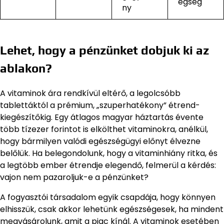
egség
ny
Lehet, hogy a pénzünket dobjuk ki az
ablakon?
A vitaminok ára rendkívül eltérő, a legolcsóbb
tablettáktól a prémium, „szuperhatékony” étrend-
kiegészítőkig. Egy átlagos magyar háztartás évente
több tízezer forintot is elkölthet vitaminokra, anélkül,
hogy bármilyen valódi egészségügyi előnyt élvezne
belőlük. Ha belegondolunk, hogy a vitaminhiány ritka, és
a legtöbb ember étrendje elegendő, felmerül a kérdés:
vajon nem pazaroljuk-e a pénzünket?
A fogyasztói társadalom egyik csapdája, hogy könnyen
elhisszük, csak akkor lehetünk egészségesek, ha mindent
megvásárolunk, amit a piac kínál. A vitaminok esetében