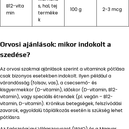
B12-vita
s, hal, tej
100 g
2-3 mcg
min
terméke
k
Orvosi ajánlások: mikor indokolt a
szedése?
Az orvosi szakmai ajánlások szerint a vitaminok pótlása
csak bizonyos esetekben indokolt. Ilyen például a
várandósság (folsav, vas), a csecsemő- és
kisgyermekkor (D-vitamin), időskor (D-vitamin, B12-
vitamin), vagy speciális étrendek (pl. vegán – B12-
vitamin, D-vitamin). Krónikus betegségek, felszívódási
zavarok, egyoldalú táplálkozás esetén is szükség lehet
pótlásra.
Az Egészségügyi Világszervezet (WHO) és a Magyar