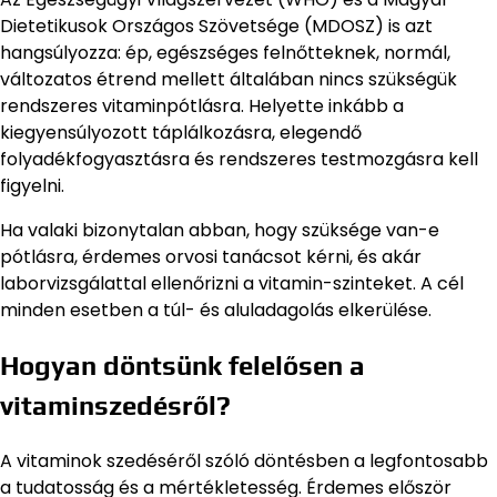
Dietetikusok Országos Szövetsége (MDOSZ) is azt
hangsúlyozza: ép, egészséges felnőtteknek, normál,
változatos étrend mellett általában nincs szükségük
rendszeres vitaminpótlásra. Helyette inkább a
kiegyensúlyozott táplálkozásra, elegendő
folyadékfogyasztásra és rendszeres testmozgásra kell
figyelni.
Ha valaki bizonytalan abban, hogy szüksége van-e
pótlásra, érdemes orvosi tanácsot kérni, és akár
laborvizsgálattal ellenőrizni a vitamin-szinteket. A cél
minden esetben a túl- és aluladagolás elkerülése.
Hogyan döntsünk felelősen a
vitaminszedésről?
A vitaminok szedéséről szóló döntésben a legfontosabb
a tudatosság és a mértékletesség. Érdemes először