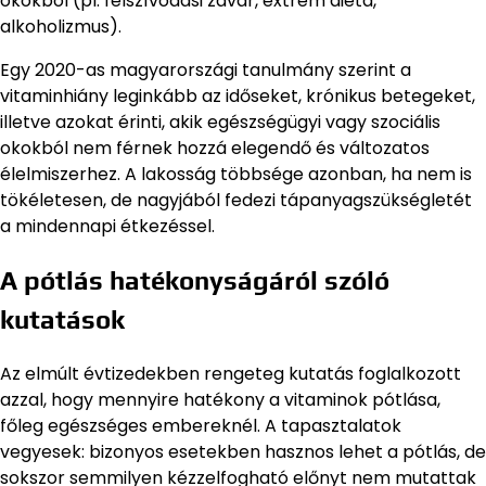
okokból (pl. felszívódási zavar, extrém diéta,
alkoholizmus).
Egy 2020-as magyarországi tanulmány szerint a
vitaminhiány leginkább az időseket, krónikus betegeket,
illetve azokat érinti, akik egészségügyi vagy szociális
okokból nem férnek hozzá elegendő és változatos
élelmiszerhez. A lakosság többsége azonban, ha nem is
tökéletesen, de nagyjából fedezi tápanyagszükségletét
a mindennapi étkezéssel.
A pótlás hatékonyságáról szóló
kutatások
Az elmúlt évtizedekben rengeteg kutatás foglalkozott
azzal, hogy mennyire hatékony a vitaminok pótlása,
főleg egészséges embereknél. A tapasztalatok
vegyesek: bizonyos esetekben hasznos lehet a pótlás, de
sokszor semmilyen kézzelfogható előnyt nem mutattak