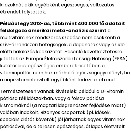
ki azoknál, akik egyébként egészséges, változatos
étrendet folytattak.
Például egy 2013-as, több mint 400.000 fő adatait
feldolgozó amerikai meta-analízis szerint
a
multivitaminok rendszeres szedése nem csökkenti a
szív-érrendszeri betegségek, a daganatok vagy az idő
előtti halálozás kockázatát. Hasonló következtetésre
jutottak az Európai Élelmiszerbiztonsági Hatóság (EFSA)
kutatásai is: egészséges emberek esetében a
vitaminpótlás nem hoz mérhető egészségügyi előnyt, ha
a napi vitaminbevitelt egyébként fedezi az étrend.
Természetesen vannak kivételek: például a D-vitamin
pótlása téli időszakban, vagy a folsav pótlása
kismamáknál (a magzati idegrendszer fejlődése miatt)
valóban indokolt. Bizonyos csoportok (pl. idősek,
speciális diétát követők) jól járhatnak egyes vitaminok
pótlásával, de a teljesen egészséges, átlagos életvitelt