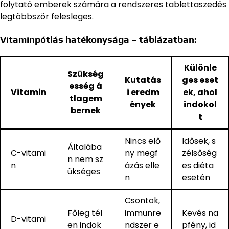
folytató emberek számára a rendszeres tablettaszedés
legtöbbször felesleges.
Vitaminpótlás hatékonysága – táblázatban:
Különle
Szükség
Kutatás
ges eset
esség á
Vitamin
i eredm
ek, ahol
tlagem
ények
indokol
bernek
t
Nincs elő
Idősek, s
Általába
C-vitami
ny megf
zélsőség
n nem sz
n
ázás elle
es diéta
ükséges
n
esetén
Csontok,
Főleg tél
immunre
Kevés na
D-vitami
en indok
ndszer e
pfény, id