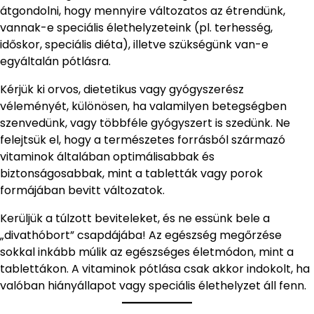
átgondolni, hogy mennyire változatos az étrendünk,
vannak-e speciális élethelyzeteink (pl. terhesség,
időskor, speciális diéta), illetve szükségünk van-e
egyáltalán pótlásra.
Kérjük ki orvos, dietetikus vagy gyógyszerész
véleményét, különösen, ha valamilyen betegségben
szenvedünk, vagy többféle gyógyszert is szedünk. Ne
felejtsük el, hogy a természetes forrásból származó
vitaminok általában optimálisabbak és
biztonságosabbak, mint a tabletták vagy porok
formájában bevitt változatok.
Kerüljük a túlzott beviteleket, és ne essünk bele a
„divathóbort” csapdájába! Az egészség megőrzése
sokkal inkább múlik az egészséges életmódon, mint a
tablettákon. A vitaminok pótlása csak akkor indokolt, ha
valóban hiányállapot vagy speciális élethelyzet áll fenn.