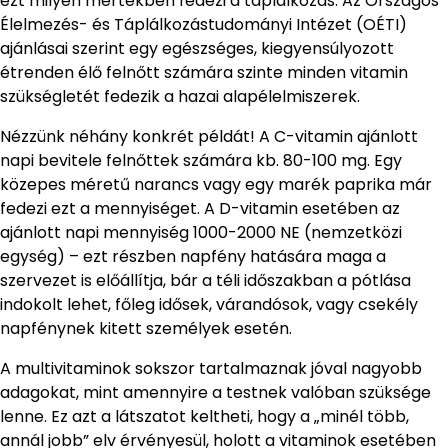
ezt milyen mértékben fedezi a táplálkozás. Az Országos
Élelmezés- és Táplálkozástudományi Intézet (OÉTI)
ajánlásai szerint egy egészséges, kiegyensúlyozott
étrenden élő felnőtt számára szinte minden vitamin
szükségletét fedezik a hazai alapélelmiszerek.
Nézzünk néhány konkrét példát! A C-vitamin ajánlott
napi bevitele felnőttek számára kb. 80-100 mg. Egy
közepes méretű narancs vagy egy marék paprika már
fedezi ezt a mennyiséget. A D-vitamin esetében az
ajánlott napi mennyiség 1000-2000 NE (nemzetközi
egység) – ezt részben napfény hatására maga a
szervezet is előállítja, bár a téli időszakban a pótlása
indokolt lehet, főleg idősek, várandósok, vagy csekély
napfénynek kitett személyek esetén.
A multivitaminok sokszor tartalmaznak jóval nagyobb
adagokat, mint amennyire a testnek valóban szüksége
lenne. Ez azt a látszatot keltheti, hogy a „minél több,
annál jobb” elv érvényesül, holott a vitaminok esetében