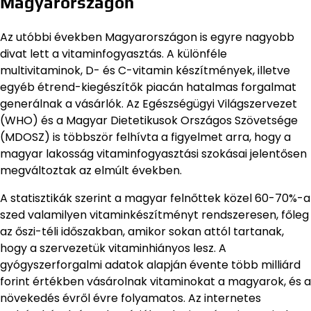
Magyarországon
Az utóbbi években Magyarországon is egyre nagyobb
divat lett a vitaminfogyasztás. A különféle
multivitaminok, D- és C-vitamin készítmények, illetve
egyéb étrend-kiegészítők piacán hatalmas forgalmat
generálnak a vásárlók. Az Egészségügyi Világszervezet
(WHO) és a Magyar Dietetikusok Országos Szövetsége
(MDOSZ) is többször felhívta a figyelmet arra, hogy a
magyar lakosság vitaminfogyasztási szokásai jelentősen
megváltoztak az elmúlt években.
A statisztikák szerint a magyar felnőttek közel 60-70%-a
szed valamilyen vitaminkészítményt rendszeresen, főleg
az őszi-téli időszakban, amikor sokan attól tartanak,
hogy a szervezetük vitaminhiányos lesz. A
gyógyszerforgalmi adatok alapján évente több milliárd
forint értékben vásárolnak vitaminokat a magyarok, és a
növekedés évről évre folyamatos. Az internetes