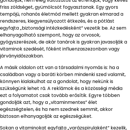
gondolják, nem elég változatos az étrendjük, vagy kevés
friss zöldséget, gyümölcsöt fogyasztanak. Egy gyors
tempójú, rohanós életmód mellett gyakran elmarad a
rendszeres, kiegyensúlyozott étkezés, és a pótlást
egyfajta „biztonsági intézkedésként” vezetik be. Az sem
elhanyagolható szempont, hogy az orvosok,
gyógyszerészek, de akár tanárok is gyakran javasolják a
vitaminok szedését, főként influenzaszezonban vagy
járványidőszakban.
A másik oldalon ott van a társadalmi nyomás is: ha a
családban vagy a baráti körben mindenki szed valamit,
könnyen kialakulhat az a gondolat, hogy nekünk is
szükségünk lehet rá. A reklámok és a közösségi média
ezt a folyamatot csak tovább erősítik. Egyre többen
gondolják azt, hogy a „vitaminmentes” élet
egészségtelen, és ha nem szednek semmit, akkor
biztosan elhanyagolják az egészségüket.
Sokan a vitaminokat egyfajta „varázspirulaként” kezelik,