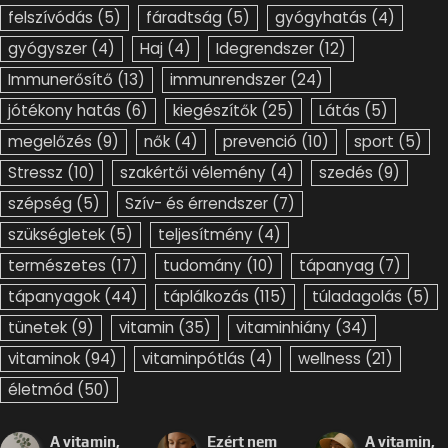
felszívódás
(5)
fáradtság
(5)
gyógyhatás
(4)
gyógyszer
(4)
Haj
(4)
Idegrendszer
(12)
Immunerősítő
(13)
immunrendszer
(24)
jótékony hatás
(6)
kiegészítők
(25)
Látás
(5)
megelőzés
(9)
nők
(4)
prevenció
(10)
sport
(5)
Stressz
(10)
szakértői vélemény
(4)
szedés
(9)
szépség
(5)
Szív- és érrendszer
(7)
szükségletek
(5)
teljesítmény
(4)
természetes
(17)
tudomány
(10)
tápanyag
(7)
tápanyagok
(44)
táplálkozás
(115)
túladagolás
(5)
tünetek
(9)
vitamin
(35)
vitaminhiány
(34)
vitaminok
(94)
vitaminpótlás
(4)
wellness
(21)
életmód
(50)
A vitamin,
Ezért nem
A vitamin,