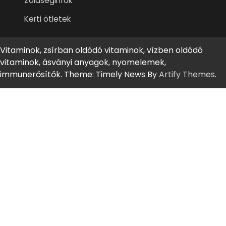
Zöldséginfók
Kerti ötletek
Vitaminok, zsírban oldódó vitaminok, vízben oldódó
vitaminok, ásványi anyagok, nyomelemek,
immunerősítők. Theme: Timely News By
Artify Themes
.