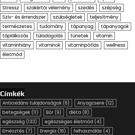
Stressz
szakértői vélemény
szedés
szépség
Szív- és érrendszer
szükségletek
teljesítmény
természetes
tudomány
tápanyag
tápanyagok
táplálkozás
túladagolás
tünetek
vitamin
vitaminhiány
vitaminok
vitaminpótlás
wellness
életmód
Címkék
Antioxidáns tulajdonságok
(6)
Anyagcsere
(12)
betegségek
(11)
Bőr
(9)
diéta
(8)
egészség
(133)
egészséges életmód
(4)
Emésztés
(7)
Energia
(16)
felhasználás
(4)