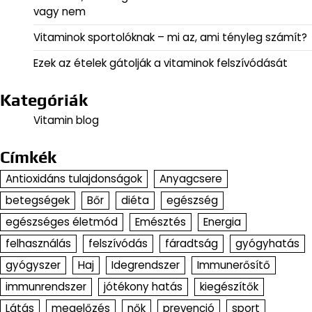
vagy nem
Vitaminok sportolóknak – mi az, ami tényleg számít?
Ezek az ételek gátolják a vitaminok felszívódását
Kategóriák
Vitamin blog
Címkék
Antioxidáns tulajdonságok
Anyagcsere
betegségek
Bőr
diéta
egészség
egészséges életmód
Emésztés
Energia
felhasználás
felszívódás
fáradtság
gyógyhatás
gyógyszer
Haj
Idegrendszer
Immunerősítő
immunrendszer
jótékony hatás
kiegészítők
Látás
megelőzés
nők
prevenció
sport