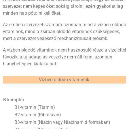
szervezet nem képes őket sokáig tárolni, ezért gyakorlatilag
minden nap pótolni kell őket.
Az emberi szervezet számára azonban mind a vízben oldódó
vitaminok, mind a zsírban oldódó vitaminok szükségesek,
mert a szervezet védekező mechanizmusait erősítik.
A vízben oldódó vitaminok nem hasznosuló része a vizelettel
távozik, a túladagolás veszélye nem áll fenn, azonban
hiánybetegség kialakulhat.
Vízben oldódó vitaminok:
B komplex
B1-vitamin (Tiamin)
B2-vitamin (Riboflavin)
B3-vitamin (Niacin vagy Niacinamid formában)