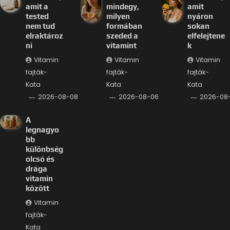
amit a
mindegy,
amit
tested
milyen
nyáron
nem tud
formában
sokan
elraktároz
szeded a
elfelejtene
ni
vitamint
k
Vitamin
Vitamin
Vitamin
fajták-
fajták-
fajták-
Kata
Kata
Kata
2026-08-08
2026-08-06
2026-08
A
legnagyo
bb
különbség
olcsó és
drága
vitamin
között
Vitamin
fajták-
Kata