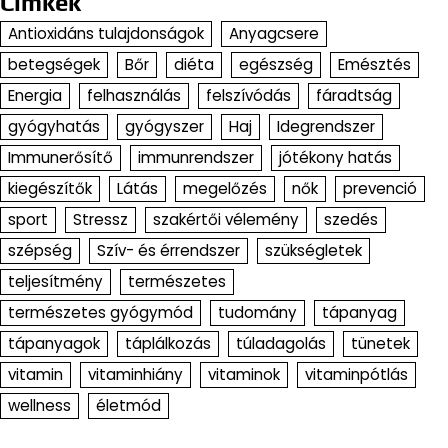
Címkék
Antioxidáns tulajdonságok
Anyagcsere
betegségek
Bőr
diéta
egészség
Emésztés
Energia
felhasználás
felszívódás
fáradtság
gyógyhatás
gyógyszer
Haj
Idegrendszer
Immunerősítő
immunrendszer
jótékony hatás
kiegészítők
Látás
megelőzés
nők
prevenció
sport
Stressz
szakértői vélemény
szedés
szépség
Szív- és érrendszer
szükségletek
teljesítmény
természetes
természetes gyógymód
tudomány
tápanyag
tápanyagok
táplálkozás
túladagolás
tünetek
vitamin
vitaminhiány
vitaminok
vitaminpótlás
wellness
életmód