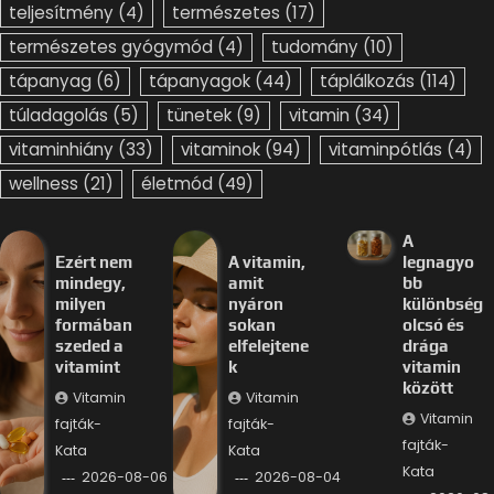
teljesítmény
(4)
természetes
(17)
természetes gyógymód
(4)
tudomány
(10)
tápanyag
(6)
tápanyagok
(44)
táplálkozás
(114)
túladagolás
(5)
tünetek
(9)
vitamin
(34)
vitaminhiány
(33)
vitaminok
(94)
vitaminpótlás
(4)
wellness
(21)
életmód
(49)
A
Ezért nem
A vitamin,
legnagyo
mindegy,
amit
bb
milyen
nyáron
különbség
formában
sokan
olcsó és
szeded a
elfelejtene
drága
vitamint
k
vitamin
között
Vitamin
Vitamin
Vitamin
fajták-
fajták-
fajták-
Kata
Kata
Kata
2026-08-06
2026-08-04