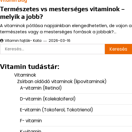
Vitamin blog
Természetes vs mesterséges vitaminok –
melyik a jobb?
A vitaminok pótlása napjainkban elengedhetetlen, de vajon a
természetes vagy a mesterséges források a jobbak?…
Vitamin fajták- Kata
2026-03-16
Keresés:
Vitamin tudástár:
Vitaminok
Zsírban oldódó vitaminok (lipovitaminok)
A-vitamin (Retinol)
D-vitamin (Kolekalciferol)
E-vitamin (Tokoferol, Tokotrienol)
F- vitamin
K-vitamin