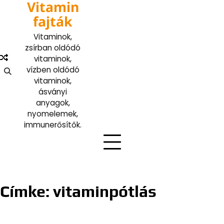
Vitamin
Skip
to
fajták
content
Vitaminok,
zsírban oldódó
vitaminok,
vízben oldódó
vitaminok,
ásványi
anyagok,
nyomelemek,
immunerősítők.
Címke:
vitaminpótlás