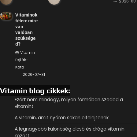
2026-08
Vitaminok
télen: mire
van
valóban
szüksége
d?
Vitamin
fajták-
Kata
2026-07-31
Vitamin blog cikkek:
Ezért nem mindegy, milyen formában szeded a
vitamint
A vitamin, amit nyáron sokan elfelejtenek
A legnagyobb különbség olcsó és drága vitamin
között