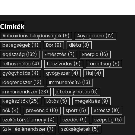
Címkék
Antioxidáns tulajdonságok
(6)
Anyagcsere
(12)
betegségek
(11)
Bőr
(9)
diéta
(8)
egészség
(132)
Emésztés
(7)
Energia
(16)
felhasználás
(4)
felszívódás
(5)
fáradtság
(5)
gyógyhatás
(4)
gyógyszer
(4)
Haj
(4)
Idegrendszer
(12)
Immunerősítő
(13)
immunrendszer
(23)
jótékony hatás
(6)
kiegészítők
(25)
Látás
(5)
megelőzés
(9)
nők
(4)
prevenció
(10)
sport
(5)
Stressz
(10)
szakértői vélemény
(4)
szedés
(9)
szépség
(5)
Szív- és érrendszer
(7)
szükségletek
(5)