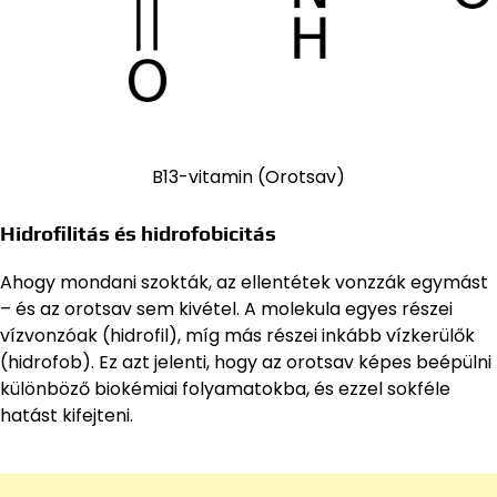
B13-vitamin (Orotsav)
Hidrofilitás és hidrofobicitás
Ahogy mondani szokták, az ellentétek vonzzák egymást
– és az orotsav sem kivétel. A molekula egyes részei
vízvonzóak (hidrofil), míg más részei inkább vízkerülők
(hidrofob). Ez azt jelenti, hogy az orotsav képes beépülni
különböző biokémiai folyamatokba, és ezzel sokféle
hatást kifejteni.