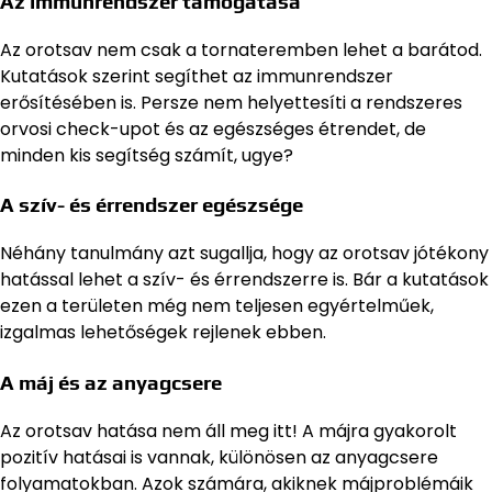
Az immunrendszer támogatása
Az orotsav nem csak a tornateremben lehet a barátod.
Kutatások szerint segíthet az immunrendszer
erősítésében is. Persze nem helyettesíti a rendszeres
orvosi check-upot és az egészséges étrendet, de
minden kis segítség számít, ugye?
A szív- és érrendszer egészsége
Néhány tanulmány azt sugallja, hogy az orotsav jótékony
hatással lehet a szív- és érrendszerre is. Bár a kutatások
ezen a területen még nem teljesen egyértelműek,
izgalmas lehetőségek rejlenek ebben.
A máj és az anyagcsere
Az orotsav hatása nem áll meg itt! A májra gyakorolt
pozitív hatásai is vannak, különösen az anyagcsere
folyamatokban. Azok számára, akiknek májproblémáik