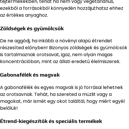
tejtermékekben, tehát ha nem vagy vegetáriánus,
ezekből a forrásokból könnyedén hozzájuthatsz ehhez
az értékes anyaghoz.
Zöldségek és gyümölcsök
De ne aggódj, ha inkább a növényi alapú étrendet
részesíted előnyben! Bizonyos zöldségek és gyümölcsök
is tartalmaznak orotsavat, igaz, nem olyan magas
koncentrációban, mint az állati eredetű élelmiszerek.
Gabonafélék és magvak
A gabonafélék és egyes magvak is jó forrásai lehetnek
az orotsavnak. Tehát, ha szereted a müzlit vagy a
magokat, már ismét egy okot találtál, hogy miért egyél
belőlük!
Étrend-kiegészítők és speciális termékek