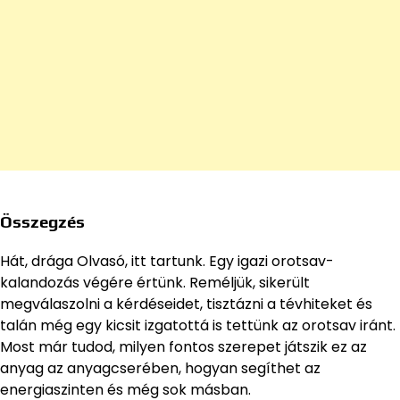
Összegzés
Hát, drága Olvasó, itt tartunk. Egy igazi orotsav-
kalandozás végére értünk. Reméljük, sikerült
megválaszolni a kérdéseidet, tisztázni a tévhiteket és
talán még egy kicsit izgatottá is tettünk az orotsav iránt.
Most már tudod, milyen fontos szerepet játszik ez az
anyag az anyagcserében, hogyan segíthet az
energiaszinten és még sok másban.