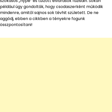
szokásos „hype” és túlzott elvárások fázisain. Sokan
például úgy gondolták, hogy csodaszerként működik
mindenre, amitől sajnos sok tévhit született. De ne
aggódj, ebben a cikkben a tényekre fogunk
összpontosítani!