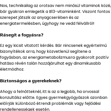
Nos, technikailag az orotsav nem minősül vitaminok közé,
bár gyakran emlegetik a B13-vitaminként. Viszont fontos
szerepet játszik az anyagcserében és az
energiatermelésben, úgyhogy ne vedd félvállról!
Rásegít a fogyásra?
Ez egy kicsit vitatott kérdés. Bár nincsenek egyértelmű
bizonyítékok arra, hogy közvetlenül segítene a
fogyásban, az energiametabolizmusra gyakorolt pozitív
hatása révén talán hozzájárulhat egy dinamikusabb
életmódhoz.
Biztonságos a gyerekeknek?
Ahogy a felnőtteknél, itt is az a legjobb, ha orvossal
konzultálsz előtte. Egyes gyermekgyógyászok azonban
előírják különböző étrendi problémák vagy fejlődési
rendellenességek esetén.