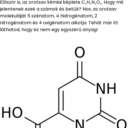
Először is, az orotsav kémiai képlete C₅H₄N₂O₄. Hogy mit
jelentenek ezek a számok és betűk? Nos, az orotsav
molekuláját 5 szénatom, 4 hidrogénatom, 2
nitrogénatom és 4 oxigénatom alkotja. Tehát már itt
láthatod, hogy ez nem egy egyszerű anyag!