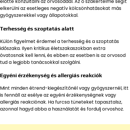
előtte konzultálni az orvosoddal. Az ő szakértelme segít
elkerülni az esetleges negatív kölcsönhatásokat más
gyógyszerekkel vagy állapotokkal.
Terhesség és szoptatás alatt
Külön figyelmet érdemel a terhesség és a szoptatás
időszaka. Ilyen kritikus életszakaszokban extra
óvatosnak kell lenni, és ebben az esetben is az orvosod
tud a legjobb tanácsokkal szolgálni.
Egyéni érzékenység és allergiás reakciók
Mint minden étrend-kiegészítőnél vagy gyógyszernél, itt
is fennáll az esélye az egyéni érzékenységnek vagy
allergiás reakciónak. Ha furcsa tüneteket tapasztalsz,
azonnal hagyd abba a használatát és fordulj orvoshoz.