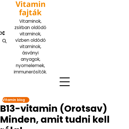
Vitamin
Skip
to
fajták
content
Vitaminok,
zsírban oldódó
vitaminok,
vízben oldódó
vitaminok,
ásványi
anyagok,
nyomelemek,
immunerősítők.
Vitamin blog
B13-vitamin (Orotsav)
Minden, amit tudni kell