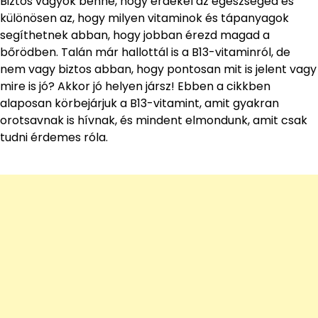
Biztos vagyok benne, hogy érdekel az egészséged és
különösen az, hogy milyen vitaminok és tápanyagok
segíthetnek abban, hogy jobban érezd magad a
bőrödben. Talán már hallottál is a B13-vitaminról, de
nem vagy biztos abban, hogy pontosan mit is jelent vagy
mire is jó? Akkor jó helyen jársz! Ebben a cikkben
alaposan körbejárjuk a B13-vitamint, amit gyakran
orotsavnak is hívnak, és mindent elmondunk, amit csak
tudni érdemes róla.