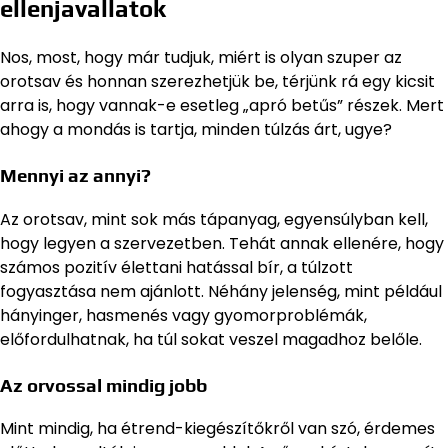
ellenjavallatok
Nos, most, hogy már tudjuk, miért is olyan szuper az
orotsav és honnan szerezhetjük be, térjünk rá egy kicsit
arra is, hogy vannak-e esetleg „apró betűs” részek. Mert
ahogy a mondás is tartja, minden túlzás árt, ugye?
Mennyi az annyi?
Az orotsav, mint sok más tápanyag, egyensúlyban kell,
hogy legyen a szervezetben. Tehát annak ellenére, hogy
számos pozitív élettani hatással bír, a túlzott
fogyasztása nem ajánlott. Néhány jelenség, mint például
hányinger, hasmenés vagy gyomorproblémák,
előfordulhatnak, ha túl sokat veszel magadhoz belőle.
Az orvossal mindig jobb
Mint mindig, ha étrend-kiegészítőkről van szó, érdemes