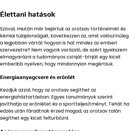
Élettani hatások
Szóval, miután már bejártuk az orotsav történelmét és
kémiai tulajdonságait, következzen az, amit valószínűleg
a legjobban vártál: hogyan is hat mindez az emberi
szervezetre? Nem vagyok varázsló, de azért igyekszem
elmagyarázni a tudományos csínját-bínját egy kicsit
emberibb nyelven, hogy mindannyian megértsük.
Energiaanyagcsere és erőnlét
Kezdjük azzal, hogy az orotsav segíthet az
energiaháztartásban. Egyes tanulmányok szerint
javíthatja az erőnlétet és a sportteljesítményt. Tehát ha
edzés után fáradtnak érzed magad, az orotsav talán
segíthet egy kicsit felturbózni.