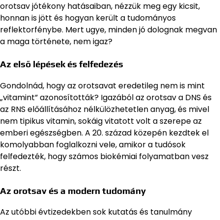
orotsav jótékony hatásaiban, nézzük meg egy kicsit,
honnan is jött és hogyan került a tudományos
reflektorfénybe. Mert ugye, minden jó dolognak megvan
a maga története, nem igaz?
Az első lépések és felfedezés
Gondolnád, hogy az orotsavat eredetileg nem is mint
„vitamint” azonosították? Igazából az orotsav a DNS és
az RNS előállításához nélkülözhetetlen anyag, és mivel
nem tipikus vitamin, sokáig vitatott volt a szerepe az
emberi egészségben. A 20. század közepén kezdtek el
komolyabban foglalkozni vele, amikor a tudósok
felfedezték, hogy számos biokémiai folyamatban vesz
részt.
Az orotsav és a modern tudomány
Az utóbbi évtizedekben sok kutatás és tanulmány