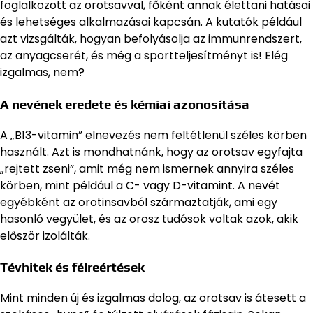
foglalkozott az orotsavval, főként annak élettani hatásai
és lehetséges alkalmazásai kapcsán. A kutatók például
azt vizsgálták, hogyan befolyásolja az immunrendszert,
az anyagcserét, és még a sportteljesítményt is! Elég
izgalmas, nem?
A nevének eredete és kémiai azonosítása
A „B13-vitamin” elnevezés nem feltétlenül széles körben
használt. Azt is mondhatnánk, hogy az orotsav egyfajta
„rejtett zseni”, amit még nem ismernek annyira széles
körben, mint például a C- vagy D-vitamint. A nevét
egyébként az orotinsavból származtatják, ami egy
hasonló vegyület, és az orosz tudósok voltak azok, akik
először izolálták.
Tévhitek és félreértések
Mint minden új és izgalmas dolog, az orotsav is átesett a