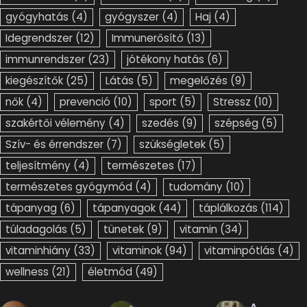
gyógyhatás
(4)
gyógyszer
(4)
Haj
(4)
Idegrendszer
(12)
Immunerősítő
(13)
immunrendszer
(23)
jótékony hatás
(6)
kiegészítők
(25)
Látás
(5)
megelőzés
(9)
nők
(4)
prevenció
(10)
sport
(5)
Stressz
(10)
szakértői vélemény
(4)
szedés
(9)
szépség
(5)
Szív- és érrendszer
(7)
szükségletek
(5)
teljesítmény
(4)
természetes
(17)
természetes gyógymód
(4)
tudomány
(10)
tápanyag
(6)
tápanyagok
(44)
táplálkozás
(114)
túladagolás
(5)
tünetek
(9)
vitamin
(34)
vitaminhiány
(33)
vitaminok
(94)
vitaminpótlás
(4)
wellness
(21)
életmód
(49)