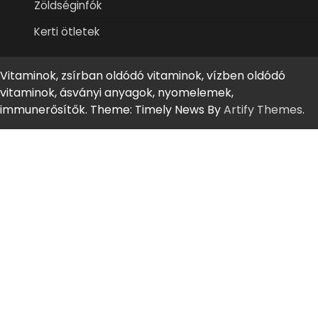
Zöldséginfók
Kerti ötletek
Vitaminok, zsírban oldódó vitaminok, vízben oldódó
vitaminok, ásványi anyagok, nyomelemek,
immunerősítők. Theme: Timely News By
Artify Themes
.