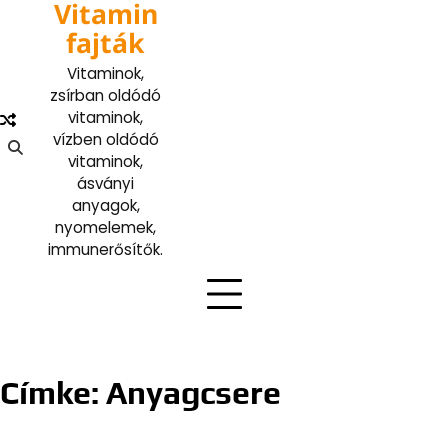
Vitamin
Skip
to
fajták
content
Vitaminok,
zsírban oldódó
vitaminok,
vízben oldódó
vitaminok,
ásványi
anyagok,
nyomelemek,
immunerősítők.
Címke:
Anyagcsere