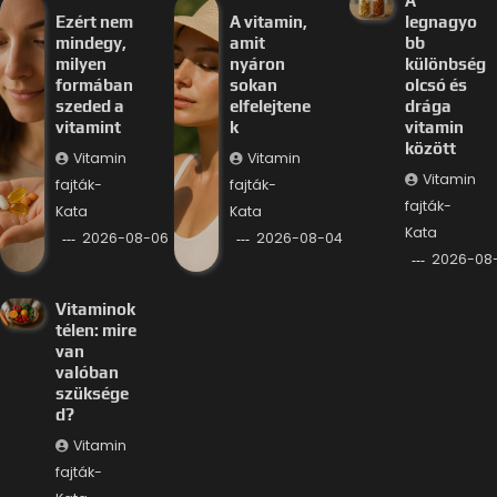
A
Ezért nem
A vitamin,
legnagyo
mindegy,
amit
bb
milyen
nyáron
különbség
formában
sokan
olcsó és
szeded a
elfelejtene
drága
vitamint
k
vitamin
között
Vitamin
Vitamin
Vitamin
fajták-
fajták-
fajták-
Kata
Kata
Kata
2026-08-06
2026-08-04
2026-08
Vitaminok
télen: mire
van
valóban
szüksége
d?
Vitamin
fajták-