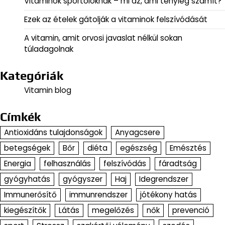
Vitaminok sportolóknak – mi az, ami tényleg számít?
Ezek az ételek gátolják a vitaminok felszívódását
A vitamin, amit orvosi javaslat nélkül sokan
túladagolnak
Kategóriák
Vitamin blog
Címkék
Antioxidáns tulajdonságok
Anyagcsere
betegségek
Bőr
diéta
egészség
Emésztés
Energia
felhasználás
felszívódás
fáradtság
gyógyhatás
gyógyszer
Haj
Idegrendszer
Immunerősítő
immunrendszer
jótékony hatás
kiegészítők
Látás
megelőzés
nők
prevenció