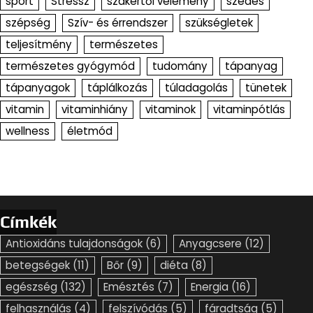
sport
Stressz
szakértői vélemény
szedés
szépség
Szív- és érrendszer
szükségletek
teljesítmény
természetes
természetes gyógymód
tudomány
tápanyag
tápanyagok
táplálkozás
túladagolás
tünetek
vitamin
vitaminhiány
vitaminok
vitaminpótlás
wellness
életmód
Címkék
Antioxidáns tulajdonságok
(6)
Anyagcsere
(12)
betegségek
(11)
Bőr
(9)
diéta
(8)
egészség
(132)
Emésztés
(7)
Energia
(16)
felhasználás
(4)
felszívódás
(5)
fáradtság
(5)