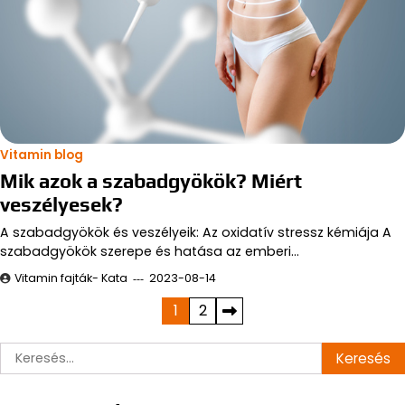
Vitamin blog
Mik azok a szabadgyökök? Miért
veszélyesek?
A szabadgyökök és veszélyeik: Az oxidatív stressz kémiája A
szabadgyökök szerepe és hatása az emberi…
Vitamin fajták- Kata
2023-08-14
Bejegyzések
1
2
lapozása
Keresés: