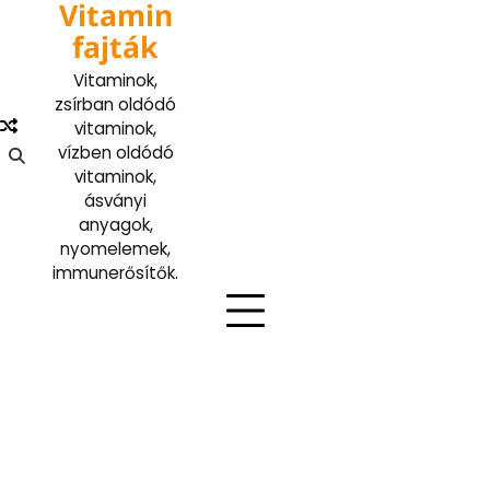
Vitamin
Skip
to
fajták
content
Vitaminok,
zsírban oldódó
vitaminok,
vízben oldódó
vitaminok,
ásványi
anyagok,
nyomelemek,
immunerősítők.