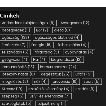
Címkék
Antioxidáns tulajdonságok
(6)
Anyagcsere
(12)
betegségek
(11)
Bőr
(9)
diéta
(8)
egészség
(133)
egészséges életmód
(4)
Emésztés
(7)
Energia
(16)
felhasználás
(4)
felszívódás
(5)
fáradtság
(5)
gyógyhatás
(4)
gyógyszer
(4)
Haj
(4)
Idegrendszer
(12)
Immunerősítő
(13)
immunrendszer
(24)
jótékony hatás
(6)
kiegészítők
(25)
Látás
(5)
megelőzés
(9)
nők
(4)
prevenció
(10)
sport
(5)
Stressz
(10)
szakértői vélemény
(4)
szedés
(9)
szépség
(5)
Szív- és érrendszer
(7)
szükségletek
(5)
teljesítmény
(4)