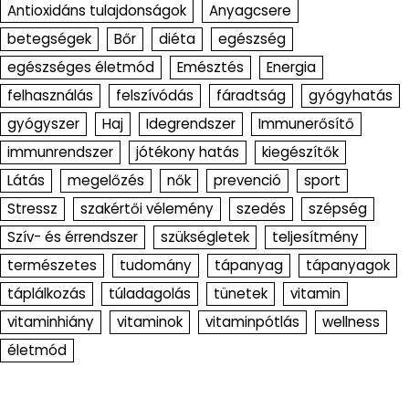
Antioxidáns tulajdonságok
Anyagcsere
betegségek
Bőr
diéta
egészség
egészséges életmód
Emésztés
Energia
felhasználás
felszívódás
fáradtság
gyógyhatás
gyógyszer
Haj
Idegrendszer
Immunerősítő
immunrendszer
jótékony hatás
kiegészítők
Látás
megelőzés
nők
prevenció
sport
Stressz
szakértői vélemény
szedés
szépség
Szív- és érrendszer
szükségletek
teljesítmény
természetes
tudomány
tápanyag
tápanyagok
táplálkozás
túladagolás
tünetek
vitamin
vitaminhiány
vitaminok
vitaminpótlás
wellness
életmód