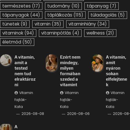
természetes
(17)
tudomány
(10)
tápanyag
(7)
tápanyagok
(44)
táplálkozás
(115)
túladagolás
(5)
tünetek
(9)
vitamin
(35)
vitaminhiány
(34)
vitaminok
(94)
vitaminpótlás
(4)
wellness
(21)
életmód
(50)
A vitamin,
Ezért nem
A vitamin,
amit a
mindegy,
amit
tested
milyen
nyáron
nem tud
formában
sokan
elraktároz
szeded a
elfelejtene
ni
vitamint
k
Vitamin
Vitamin
Vitamin
fajták-
fajták-
fajták-
Kata
Kata
Kata
2026-08-08
2026-08-06
2026-08
A