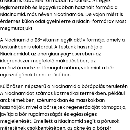
a Niacin is többféle formában fordul elő. Az egyik
legismertebb és leggyakrabban használt formája a
Niacinamid, más néven Nicotinamide. De vajon miért is
érdemes külön odafigyelni erre a Niacin-formára? Most
megmutatjuk!
A Niacinamid a B3-vitamin egyik aktív formája, amely a
testünkben is előfordul. A testünk használja a
Niacinamidot az energiaanyag-cserében, az
idegrendszer megfelelő működésében, az
emésztőrendszer támogatásában, valamint a bőr
egészségének fenntartásában.
Különösen népszerű a Niacinamid a bőrápolás területén.
A Niacinamidot számos kozmetikai termékben, például
arckrémekben, szérumokban és maszkokban
használják, mivel a bőrsejtek regenerációját támogatja,
javítja a bőr rugalmasságát és egészséges
megjelenését. Emellett a Niacinamid segít a pórusok
méretének csökkentésében, az akne és a bőrpír