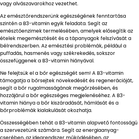
vagy alvászavarokhoz vezethet.
Az emésztőrendszerünk egészségének fenntartása
szintén a B3-vitamin egyik feladata. Segít az
emésztőenzimek termelésében, amelyek elősegítik az
ételek megemésztését és a tápanyagok felszívását a
bélrendszerben. Az emésztési problémák, például a
puffadás, hasmenés vagy székrekedés, sokszor
összefüggenek a B3-vitamin hiányával.
Ne felejtsük el a bőr egészségét sem! A B3-vitamin
támogatja a bőrsejtek növekedését és regenerációját,
segít a bőr rugalmasságának megőrzésében, és
hozzájárul a bőr egészséges megjelenéséhez. A B3-
vitamin hiánya a bőr kiszáradását, hámlását és a
bőrproblémák kialakulását okozhatja.
Összességében tehát a B3-vitamin alapvető fontosságú
a szervezetünk számára. Segít az energiaanyag-
cserében, az idegrendszer működésében, az