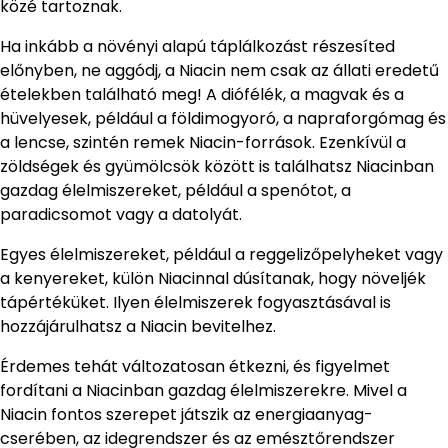
közé tartoznak.
Ha inkább a növényi alapú táplálkozást részesíted
előnyben, ne aggódj, a Niacin nem csak az állati eredetű
ételekben található meg! A diófélék, a magvak és a
hüvelyesek, például a földimogyoró, a napraforgómag és
a lencse, szintén remek Niacin-források. Ezenkívül a
zöldségek és gyümölcsök között is találhatsz Niacinban
gazdag élelmiszereket, például a spenótot, a
paradicsomot vagy a datolyát.
Egyes élelmiszereket, például a reggelizőpelyheket vagy
a kenyereket, külön Niacinnal dúsítanak, hogy növeljék
tápértéküket. Ilyen élelmiszerek fogyasztásával is
hozzájárulhatsz a Niacin bevitelhez.
Érdemes tehát változatosan étkezni, és figyelmet
fordítani a Niacinban gazdag élelmiszerekre. Mivel a
Niacin fontos szerepet játszik az energiaanyag-
cserében, az idegrendszer és az emésztőrendszer