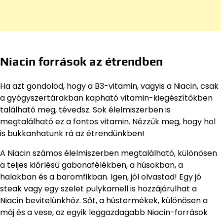
Niacin források az étrendben
Ha azt gondolod, hogy a B3-vitamin, vagyis a Niacin, csak
a gyógyszertárakban kapható vitamin-kiegészítőkben
található meg, tévedsz. Sok élelmiszerben is
megtalálható ez a fontos vitamin. Nézzük meg, hogy hol
is bukkanhatunk rá az étrendünkben!
A Niacin számos élelmiszerben megtalálható, különösen
a teljes kiőrlésű gabonafélékben, a húsokban, a
halakban és a baromfikban. Igen, jól olvastad! Egy jó
steak vagy egy szelet pulykamell is hozzájárulhat a
Niacin bevitelünkhöz. Sőt, a hústermékek, különösen a
máj és a vese, az egyik leggazdagabb Niacin-források