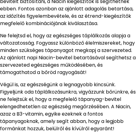
bevitelt biztosítani, a Niacin kiegészítők is segíthetnek
ebben. Fontos azonban az ajánlott adagolás betartása,
az időzítés figyelembevétele, és az étrend-kiegészítők
megfelelő kombinációjának kiválasztása.
Ne felejtsd el, hogy az egészséges táplálkozás alapja a
változatosság. Fogyassz különböző élelmiszereket, hogy
minden szükséges tápanyagot megkapj a szervezeted.
Az ajánlott napi Niacin-bevitel betartásával segíthetsz a
szervezeted egészséges működésében, és
támogathatod a bőröd ragyogását!
Végül is, az egészségünk a legnagyobb kincsünk.
Figyeljünk oda táplálkozásunkra, vigyázzunk bőrünkre, és
ne felejtsük el, hogy a megfelelő tápanyag-bevitel
elengedhetetlen az egészség megőrzésében. A Niacin,
azaz a B3-vitamin, egyike ezeknek a fontos
tápanyagoknak, amely segít abban, hogy a legjobb
formánkat hozzuk, belülről és kívülről egyaránt!