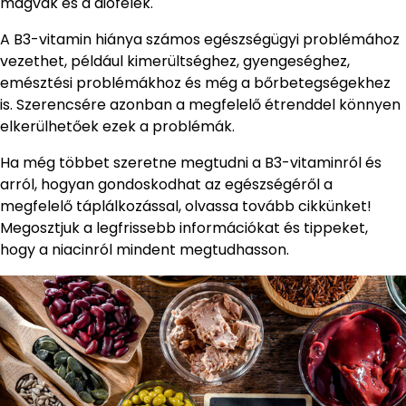
magvak és a diófélék.
A B3-vitamin hiánya számos egészségügyi problémához
vezethet, például kimerültséghez, gyengeséghez,
emésztési problémákhoz és még a bőrbetegségekhez
is. Szerencsére azonban a megfelelő étrenddel könnyen
elkerülhetőek ezek a problémák.
Ha még többet szeretne megtudni a B3-vitaminról és
arról, hogyan gondoskodhat az egészségéről a
megfelelő táplálkozással, olvassa tovább cikkünket!
Megosztjuk a legfrissebb információkat és tippeket,
hogy a niacinról mindent megtudhasson.