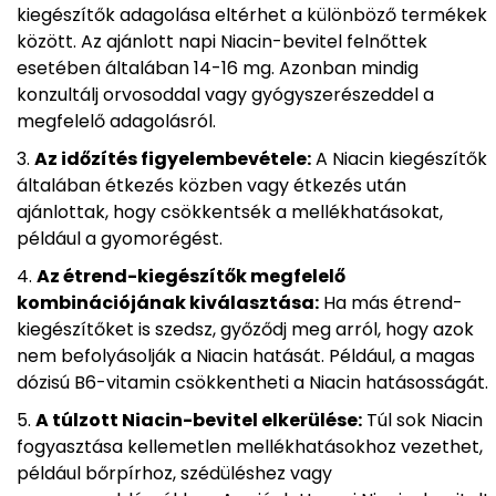
kiegészítők adagolása eltérhet a különböző termékek
között. Az ajánlott napi Niacin-bevitel felnőttek
esetében általában 14-16 mg. Azonban mindig
konzultálj orvosoddal vagy gyógyszerészeddel a
megfelelő adagolásról.
Az időzítés figyelembevétele:
A Niacin kiegészítők
általában étkezés közben vagy étkezés után
ajánlottak, hogy csökkentsék a mellékhatásokat,
például a gyomorégést.
Az étrend-kiegészítők megfelelő
kombinációjának kiválasztása:
Ha más étrend-
kiegészítőket is szedsz, győződj meg arról, hogy azok
nem befolyásolják a Niacin hatását. Például, a magas
dózisú B6-vitamin csökkentheti a Niacin hatásosságát.
A túlzott Niacin-bevitel elkerülése:
Túl sok Niacin
fogyasztása kellemetlen mellékhatásokhoz vezethet,
például bőrpírhoz, szédüléshez vagy