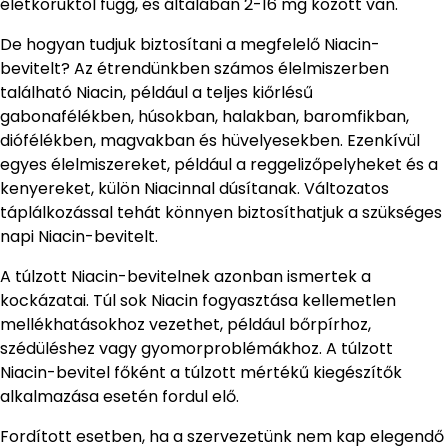
életkoruktól függ, és általában 2-16 mg között van.
De hogyan tudjuk biztosítani a megfelelő Niacin-
bevitelt? Az étrendünkben számos élelmiszerben
található Niacin, például a teljes kiőrlésű
gabonafélékben, húsokban, halakban, baromfikban,
diófélékben, magvakban és hüvelyesekben. Ezenkívül
egyes élelmiszereket, például a reggelizőpelyheket és a
kenyereket, külön Niacinnal dúsítanak. Változatos
táplálkozással tehát könnyen biztosíthatjuk a szükséges
napi Niacin-bevitelt.
A túlzott Niacin-bevitelnek azonban ismertek a
kockázatai. Túl sok Niacin fogyasztása kellemetlen
mellékhatásokhoz vezethet, például bőrpírhoz,
szédüléshez vagy gyomorproblémákhoz. A túlzott
Niacin-bevitel főként a túlzott mértékű kiegészítők
alkalmazása esetén fordul elő.
Fordított esetben, ha a szervezetünk nem kap elegendő