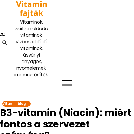
Vitamin
Skip
to
fajták
content
Vitaminok,
zsírban oldódó
vitaminok,
vízben oldódó
vitaminok,
ásványi
anyagok,
nyomelemek,
immunerősítők.
Vitamin blog
B3-vitamin (Niacin): miért
fontos a szervezet