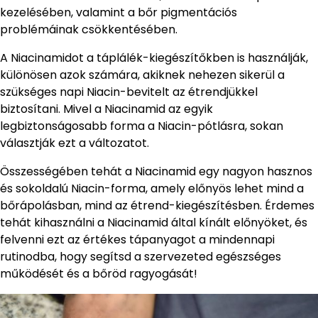
kezelésében, valamint a bőr pigmentációs
problémáinak csökkentésében.
A Niacinamidot a táplálék-kiegészítőkben is használják,
különösen azok számára, akiknek nehezen sikerül a
szükséges napi Niacin-bevitelt az étrendjükkel
biztosítani. Mivel a Niacinamid az egyik
legbiztonságosabb forma a Niacin-pótlásra, sokan
választják ezt a változatot.
Összességében tehát a Niacinamid egy nagyon hasznos
és sokoldalú Niacin-forma, amely előnyös lehet mind a
bőrápolásban, mind az étrend-kiegészítésben. Érdemes
tehát kihasználni a Niacinamid által kínált előnyöket, és
felvenni ezt az értékes tápanyagot a mindennapi
rutinodba, hogy segítsd a szervezeted egészséges
működését és a bőröd ragyogását!