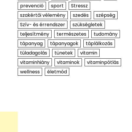
prevenció
sport
Stressz
szakértői vélemény
szedés
szépség
Szív- és érrendszer
szükségletek
teljesítmény
természetes
tudomány
tápanyag
tápanyagok
táplálkozás
túladagolás
tünetek
vitamin
vitaminhiány
vitaminok
vitaminpótlás
wellness
életmód