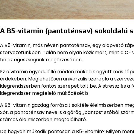
A B5-vitamin (pantoténsav) sokoldalú 
A B5-vitamin, más néven pantoténsav, egy alapvető táp
szervezetünkben. Talán nem olyan közismert, mint a C- v
be az egészségünk megőrzésében.
Ez a vitamin egyedülálló módon működik együtt más tápa
érdekében. Meglehetősen univerzális szereplő a szervez
idegrendszerben fontos szerepet tölt be. A stressz és a 
idegrendszer megfelelő működését is.
A B5-vitamin gazdag forrásait sokféle élelmiszerben megt
Sőt, a pantoténsav neve is a görög „pantos” szóból szárma
számos élelmiszerben megtalálható.
De hogyan működik pontosan a B5-vitamin? Milyen menn