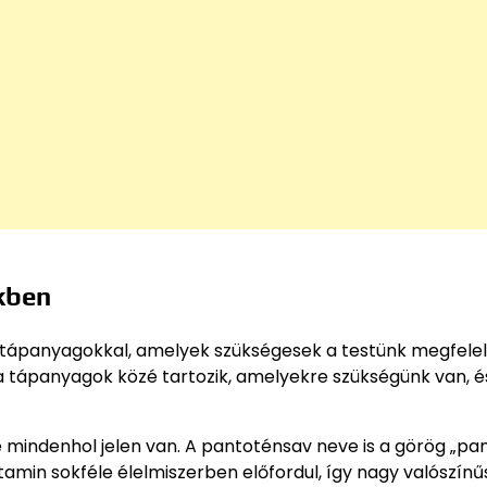
kben
s tápanyagokkal, amelyek szükségesek a testünk megfele
 tápanyagok közé tartozik, amelyekre szükségünk van, é
 mindenhol jelen van. A pantoténsav neve is a görög „pa
itamin sokféle élelmiszerben előfordul, így nagy valószín