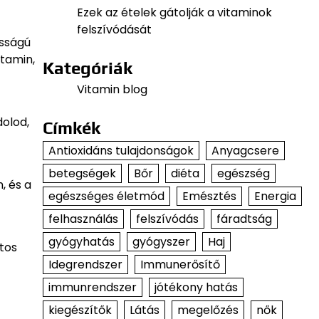
Ezek az ételek gátolják a vitaminok
felszívódását
osságú
itamin,
Kategóriák
Vitamin blog
dolod,
Címkék
Antioxidáns tulajdonságok
Anyagcsere
betegségek
Bőr
diéta
egészség
, és a
egészséges életmód
Emésztés
Energia
felhasználás
felszívódás
fáradtság
gyógyhatás
gyógyszer
Haj
tos
Idegrendszer
Immunerősítő
immunrendszer
jótékony hatás
kiegészítők
Látás
megelőzés
nők