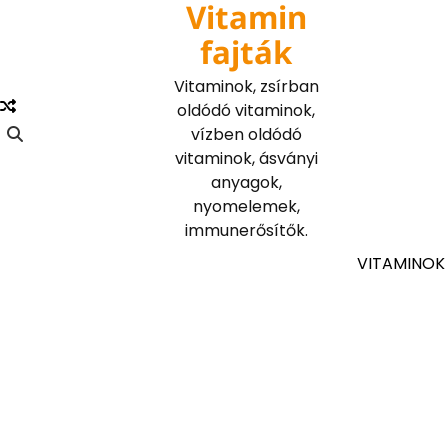
Vitamin
Skip
to
fajták
content
Vitaminok, zsírban
oldódó vitaminok,
vízben oldódó
vitaminok, ásványi
anyagok,
nyomelemek,
immunerősítők.
VITAMINOK