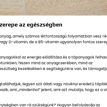
szerepe az egészségben
anyag, amely számos létfontosságú folyamatban vesz ré
agy D-vitamin, de a B5-vitamin ugyanolyan fontos szerep
nyagokkal az energia előállítása és a tápanyagok felha
etünkben, hiszen mind az anyagcserében, mind az
feszültség kezelésében is segítségünkre van, és támogatj
alálhatjuk, legyen szó állati vagy növényi eredetű táplál
zik, ami „mindenhol” jelent, ami azt mutatja, hogy ez a v
yiségben van rá szükségünk? Hogyan befolyásolja az