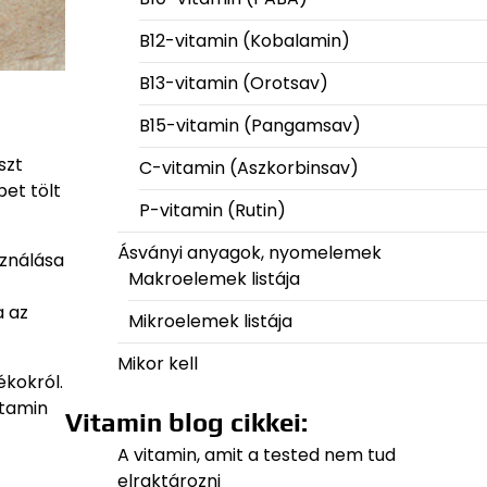
B12-vitamin (Kobalamin)
B13-vitamin (Orotsav)
B15-vitamin (Pangamsav)
szt
C-vitamin (Aszkorbinsav)
et tölt
P-vitamin (Rutin)
Ásványi anyagok, nyomelemek
sználása
Makroelemek listája
a az
Mikroelemek listája
Mikor kell
ékokról.
itamin
Vitamin blog cikkei:
A vitamin, amit a tested nem tud
elraktározni