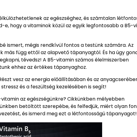
 Nélkülözhetetlenek az egészséghez, és számtalan létfont
-e, hogy a vitaminok közül az egyik legfontosabb a B5-v
bé ismert, mégis rendkívül fontos a testünk számára. Az
k más függ ettől az alapvető tápanyagtól. És ha úgy gon
megkapni, tévedsz! A B5-vitamin számos élelmiszerben
atunk ehhez az értékes tápanyaghoz.
Részt vesz az energia előállításában és az anyagcserében
stressz és a feszültség kezelésében is segít!
B5-vitamin az egészségünkre? Cikkünkben mélyebben
kben betöltött szerepébe, és felfedjük, miért olyan fon
vezetést, és ismerd meg ezt a létfontosságú tápanyagot!