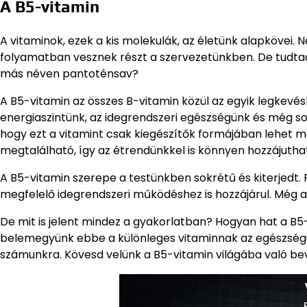
A B5-vitamin
A vitaminok, ezek a kis molekulák, az életünk alapkövei.
folyamatban vesznek részt a szervezetünkben. De tudtad
más néven pantoténsav?
A B5-vitamin az összes B-vitamin közül az egyik legkevés
energiaszintünk, az idegrendszeri egészségünk és még so
hogy ezt a vitamint csak kiegészítők formájában lehet 
megtalálható, így az étrendünkkel is könnyen hozzájuth
A B5-vitamin szerepe a testünkben sokrétű és kiterjedt. 
megfelelő idegrendszeri működéshez is hozzájárul. Még a 
De mit is jelent mindez a gyakorlatban? Hogyan hat a 
belemegyünk ebbe a különleges vitaminnak az egészségün
számunkra. Kövesd velünk a B5-vitamin világába való be