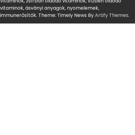
Vitaminok, zsírban oldódó vitaminok, vízben oldódó
vitaminok, ásványi anyagok, nyomelemek,
immunerősítők. Theme: Timely News By
Artify Themes
.