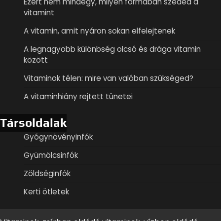
Ezért nem mindegy, milyen formában szeded a
vitamint
A vitamin, amit nyáron sokan elfelejtenek
A legnagyobb különbség olcsó és drága vitamin
között
Vitaminok télen: mire van valóban szükséged?
A vitaminhiány rejtett tünetei
Társoldalak
Gyógynövényinfók
Gyümölcsinfók
Zöldséginfók
Kerti ötletek