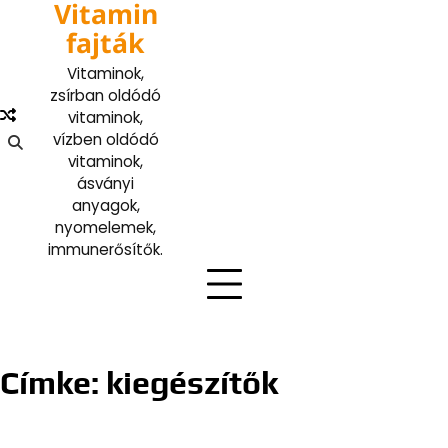
Vitamin
Skip
to
fajták
content
Vitaminok,
zsírban oldódó
vitaminok,
vízben oldódó
vitaminok,
ásványi
anyagok,
nyomelemek,
immunerősítők.
Címke:
kiegészítők