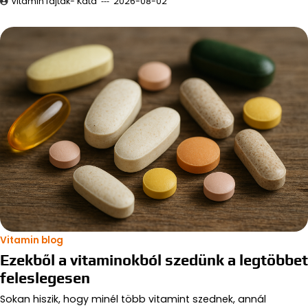
Vitamin fajták- Kata
2026-08-02
Vitamin blog
Ezekből a vitaminokból szedünk a legtöbbet
feleslegesen
Sokan hiszik, hogy minél több vitamint szednek, annál