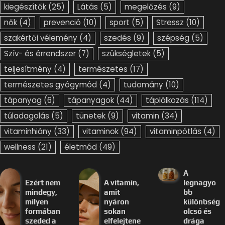
kiegészítők
(25)
Látás
(5)
megelőzés
(9)
nők
(4)
prevenció
(10)
sport
(5)
Stressz
(10)
szakértői vélemény
(4)
szedés
(9)
szépség
(5)
Szív- és érrendszer
(7)
szükségletek
(5)
teljesítmény
(4)
természetes
(17)
természetes gyógymód
(4)
tudomány
(10)
tápanyag
(6)
tápanyagok
(44)
táplálkozás
(114)
túladagolás
(5)
tünetek
(9)
vitamin
(34)
vitaminhiány
(33)
vitaminok
(94)
vitaminpótlás
(4)
wellness
(21)
életmód
(49)
A
Ezért nem
A vitamin,
legnagyo
mindegy,
amit
bb
milyen
nyáron
különbség
formában
sokan
olcsó és
szeded a
elfelejtene
drága