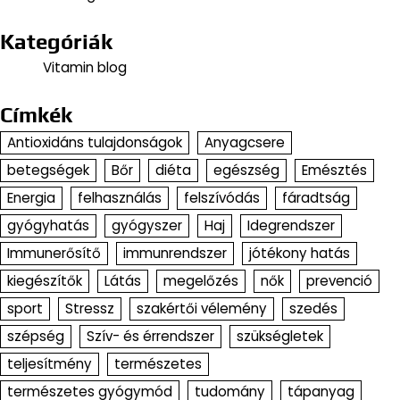
Kategóriák
Vitamin blog
Címkék
Antioxidáns tulajdonságok
Anyagcsere
betegségek
Bőr
diéta
egészség
Emésztés
Energia
felhasználás
felszívódás
fáradtság
gyógyhatás
gyógyszer
Haj
Idegrendszer
Immunerősítő
immunrendszer
jótékony hatás
kiegészítők
Látás
megelőzés
nők
prevenció
sport
Stressz
szakértői vélemény
szedés
szépség
Szív- és érrendszer
szükségletek
teljesítmény
természetes
természetes gyógymód
tudomány
tápanyag