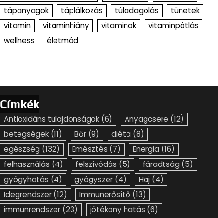
tápanyagok
táplálkozás
túladagolás
tünetek
vitamin
vitaminhiány
vitaminok
vitaminpótlás
wellness
életmód
Címkék
Antioxidáns tulajdonságok
(6)
Anyagcsere
(12)
betegségek
(11)
Bőr
(9)
diéta
(8)
egészség
(132)
Emésztés
(7)
Energia
(16)
felhasználás
(4)
felszívódás
(5)
fáradtság
(5)
gyógyhatás
(4)
gyógyszer
(4)
Haj
(4)
Idegrendszer
(12)
Immunerősítő
(13)
immunrendszer
(23)
jótékony hatás
(6)