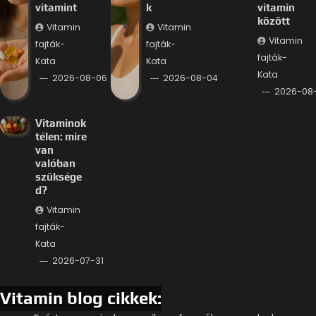
vitamint
k
vitamin
között
Vitamin
Vitamin
Vitamin
fajták-
fajták-
fajták-
Kata
Kata
Kata
2026-08-06
2026-08-04
2026-08
Vitaminok
télen: mire
van
valóban
szüksége
d?
Vitamin
fajták-
Kata
2026-07-31
Vitamin blog cikkek: