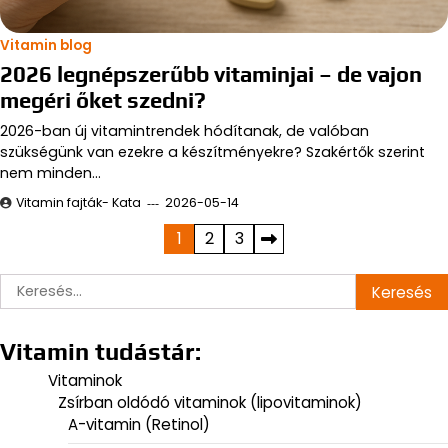
Vitamin blog
2026 legnépszerűbb vitaminjai – de vajon
megéri őket szedni?
2026-ban új vitamintrendek hódítanak, de valóban
szükségünk van ezekre a készítményekre? Szakértők szerint
nem minden…
Vitamin fajták- Kata
2026-05-14
Bejegyzések
1
2
3
lapozása
Keresés:
Vitamin tudástár:
Vitaminok
Zsírban oldódó vitaminok (lipovitaminok)
A-vitamin (Retinol)