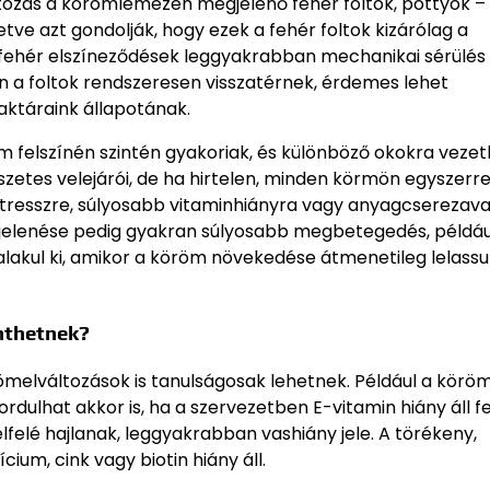
tozás a körömlemezen megjelenő fehér foltok, pöttyök –
tve azt gondolják, hogy ezek a fehér foltok kizárólag a
 A fehér elszíneződések leggyakrabban mechanikai sérülés
 a foltok rendszeresen visszatérnek, érdemes lehet
raktáraink állapotának.
m felszínén szintén gyakoriak, és különböző okokra veze
zetes velejárói, de ha hirtelen, minden körmön egyszerr
tresszre, súlyosabb vitaminhiányra vagy anyagcserezavar
gjelenése pedig gyakran súlyosabb megbetegedés, példáu
alakul ki, amikor a köröm növekedése átmenetileg lelassu
enthetnek?
melváltozások is tanulságosak lehetnek. Például a körö
rdulhat akkor is, ha a szervezetben E-vitamin hiány áll f
lfelé hajlanak, leggyakrabban vashiány jele. A törékeny,
um, cink vagy biotin hiány áll.