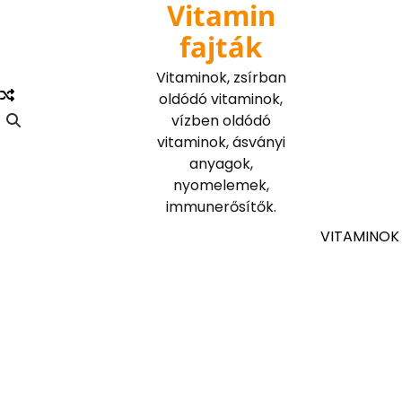
Vitamin
Skip
to
fajták
content
Vitaminok, zsírban
oldódó vitaminok,
vízben oldódó
vitaminok, ásványi
anyagok,
nyomelemek,
immunerősítők.
VITAMINOK