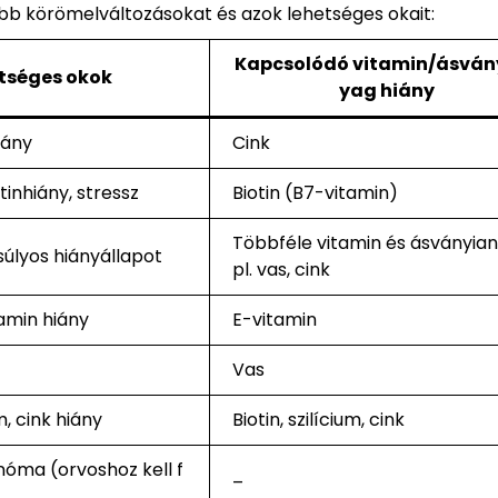
ibb körömelváltozásokat és azok lehetséges okait:
Kapcsolódó vitamin/ásván
tséges okok
yag hiány
iány
Cink
tinhiány, stressz
Biotin (B7-vitamin)
Többféle vitamin és ásványian
 súlyos hiányállapot
pl. vas, cink
amin hiány
E-vitamin
Vas
um, cink hiány
Biotin, szilícium, cink
nóma (orvoshoz kell f
–