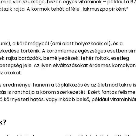
mire van szüksége, hiszen egyes vitaminok – például a B
átszik rajta. A körmök tehát afféle „lakmuszpapírként”
nk), a körömágyból (ami alatt helyezkedik el), és a
vekedése történik. A körömlemez egészséges esetben sim
ek rajta barázdák, bemélyedések, fehér foltok, esetleg
betegség jele. Az ilyen elváltozásokat érdemes komolyan 
z okokat.
 eredménye, hanem a táplálkozás és az életmód tükre is
ás is ronthatja a köröm szerkezetét. Ezért fontos felisme
örnyezeti hatás, vagy inkább belső, például vitaminhiá
k?