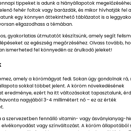
napi tippeket is adunk a hiányállapotok megelőzéséhez
nő fehér foltok vagy barázdák, és mikor hívhatják fel 
tunk egy könnyen áttekinthető táblázatot is a leggyako
gyorsan eligazodhass a témában.
, gyakorlatias útmutatót készítsünk, amely segít felism
s lépéseket az egészség megőrzéséhez. Olvass tovább, h
an ismerheted fel könnyedén az árulkodó jeleket!
k
emez, amely a körömágyat fedi. Sokan úgy gondolnak rá,
 állapota sokkal többet jelent. A köröm növekedésének
mat eredménye, ezért ha itt változásokat tapasztalunk, é
 havonta nagyjából 3-4 millimétert nő – ez az érték
t.
a a szervezetben fennálló vitamin- vagy ásványianyag-hi
, elvékonyodást vagy színváltozást. A köröm állapotából 