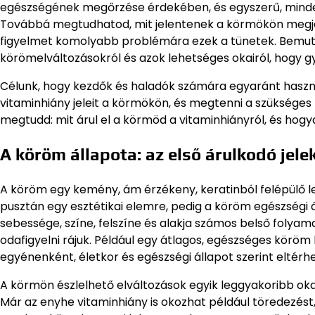
egészségének megőrzése érdekében, és egyszerű, minden
Továbbá megtudhatod, mit jelentenek a körmökön megjele
figyelmet komolyabb problémára ezek a tünetek. Bemuta
körömelváltozásokról és azok lehetséges okairól, hogy 
Célunk, hogy kezdők és haladók számára egyaránt hasznos
vitaminhiány jeleit a körmökön, és megtenni a szüksége
megtudd: mit árul el a körmöd a vitaminhiányról, és hogy
A köröm állapota: az első árulkodó jele
A köröm egy kemény, ám érzékeny, keratinból felépülő l
pusztán egy esztétikai elemre, pedig a köröm egészségi
sebessége, színe, felszíne és alakja számos belső folya
odafigyelni rájuk. Például egy átlagos, egészséges köröm
egyénenként, életkor és egészségi állapot szerint eltérhe
A körmön észlelhető elváltozások egyik leggyakoribb ok
Már az enyhe vitaminhiány is okozhat például töredezést