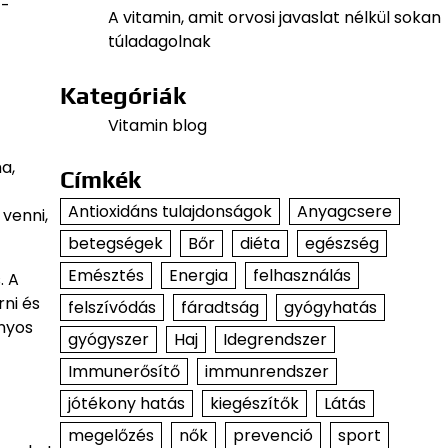
7-
A vitamin, amit orvosi javaslat nélkül sokan
túladagolnak
Kategóriák
Vitamin blog
a,
Címkék
Antioxidáns tulajdonságok
Anyagcsere
venni,
betegségek
Bőr
diéta
egészség
Emésztés
Energia
felhasználás
. A
rni és
felszívódás
fáradtság
gyógyhatás
nyos
gyógyszer
Haj
Idegrendszer
Immunerősítő
immunrendszer
jótékony hatás
kiegészítők
Látás
megelőzés
nők
prevenció
sport