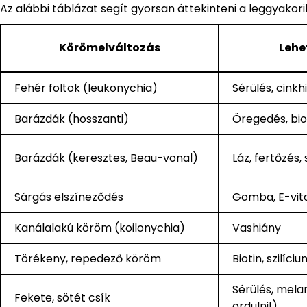
Az alábbi táblázat segít gyorsan áttekinteni a leggyakor
Körömelváltozás
Lehe
Fehér foltok (leukonychia)
Sérülés, cinkh
Barázdák (hosszanti)
Öregedés, bio
Barázdák (keresztes, Beau-vonal)
Láz, fertőzés,
Sárgás elszíneződés
Gomba, E-vit
Kanálalakú köröm (koilonychia)
Vashiány
Törékeny, repedező köröm
Biotin, szilíci
Sérülés, mela
Fekete, sötét csík
ordulni!)