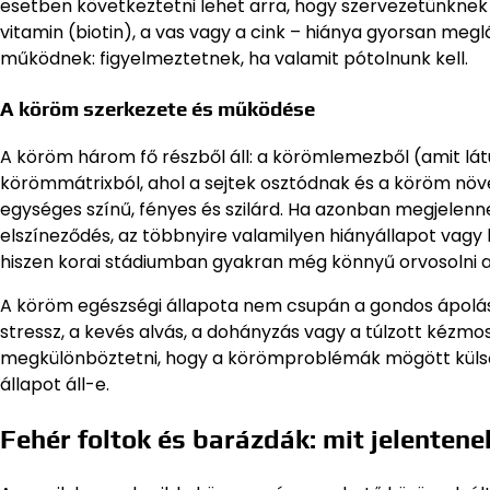
esetben következtetni lehet arra, hogy szervezetünknek 
vitamin (biotin), a vas vagy a cink – hiánya gyorsan megl
működnek: figyelmeztetnek, ha valamit pótolnunk kell.
A köröm szerkezete és működése
A köröm három fő részből áll: a körömlemezből (amit látu
körömmátrixból, ahol a sejtek osztódnak és a köröm nö
egységes színű, fényes és szilárd. Ha azonban megjelenn
elszíneződés, az többnyire valamilyen hiányállapot vagy 
hiszen korai stádiumban gyakran még könnyű orvosolni a
A köröm egészségi állapota nem csupán a gondos ápolás
stressz, a kevés alvás, a dohányzás vagy a túlzott kézmos
megkülönböztetni, hogy a körömproblémák mögött külső k
állapot áll-e.
Fehér foltok és barázdák: mit jelentene