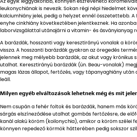
Az egyik leggyakoribb, könnyen észrevehető körömelvál
leukonychiának is nevezik. Sokan régi népi hiedelmet köve
kalciumhiány jelei, pedig a helyzet ennél összetettebb.
enyhe cinkhiány következtében jelentkeznek. Ha azonban
laborvizsgálattal utánajárni a vitamin- és ásványianyag 
A barázdák, hosszanti vagy keresztirányú vonalak a körö
vissza. A hosszanti barázdák gyakran az öregedés termés
jelennek meg mélyebb barázdák, az akut vagy krónikus s
utalhat. Keresztirányú barázdák (ún. Beau-vonalak) me
magas lázas állapot, fertőzés, vagy tápanyaghiány után 
leáll.
Milyen egyéb elváltozások lehetnek még és mit jel
Nem csupán a fehér foltok és barázdák, hanem más körö
sárgás elszíneződése utalhat gombás fertőzésre, de előfo
kanál alakú köröm (koilonychia), amikor a köröm szélei fe
könnyen repedező körmök hátterében pedig sokszor szilíci