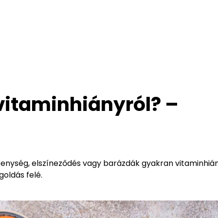
 vitaminhiányról? –
enység, elszíneződés vagy barázdák gyakran vitaminhiány
oldás felé.