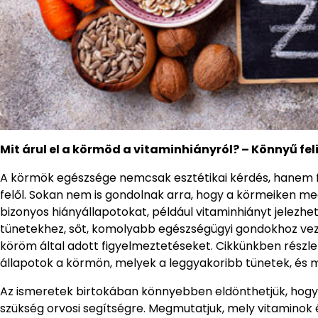
Mit árul el a körmöd a vitaminhiányról? – Könnyű fel
A körmök egészsége nemcsak esztétikai kérdés, hanem f
felől. Sokan nem is gondolnak arra, hogy a körmeiken me
bizonyos hiányállapotokat, például vitaminhiányt jelezhet
tünetekhez, sőt, komolyabb egészségügyi gondokhoz veze
köröm által adott figyelmeztetéseket. Cikkünkben részle
állapotok a körmön, melyek a leggyakoribb tünetek, és mi
Az ismeretek birtokában könnyebben eldönthetjük, hogy 
szükség orvosi segítségre. Megmutatjuk, mely vitaminok 