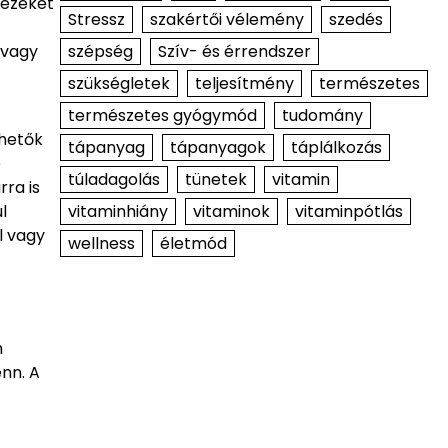
 ezeket
Stressz
szakértői vélemény
szedés
 vagy
szépség
Szív- és érrendszer
szükségletek
teljesítmény
természetes
természetes gyógymód
tudomány
thetők
tápanyag
tápanyagok
táplálkozás
e
túladagolás
tünetek
vitamin
ra is
l
vitaminhiány
vitaminok
vitaminpótlás
l vagy
wellness
életmód
m
enn. A