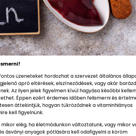
ismerni!
ontos üzeneteket hordozhat a szervezet általános állap
gjelenő apró eltérések, elszíneződések, vagy akár baráz
nek. Az ilyen jelek figyelmen kívül hagyása későbbi kelle
thet. Éppen ezért érdemes időben felismerni és értelme
tesen áttekintjük, hogyan tükröződnek a vitaminhiányos
re kell figyelnünk.
mikor elég, ha életmódunkon változtatunk, vagy mikor v
és ásványi anyagok pótlására kell odafigyelni a köröm