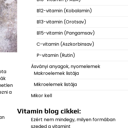
B12-vitamin (Kobalamin)
B13-vitamin (Orotsav)
B15-vitamin (Pangamsav)
C-vitamin (Aszkorbinsav)
P-vitamin (Rutin)
Ásványi anyagok, nyomelemek
ota
Makroelemek listája
dák
Mikroelemek listája
metlen
zni a
Mikor kell
Vitamin blog cikkei:
an
Ezért nem mindegy, milyen formában
szeded a vitamint