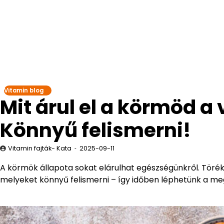
Vitamin blog
Mit árul el a körmöd a
Könnyű felismerni!
Vitamin fajták- Kata
2025-09-11
A körmök állapota sokat elárulhat egészségünkről. Törék
melyeket könnyű felismerni – így időben léphetünk a meg