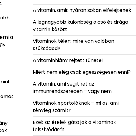
.
A vitamin, amit nyáron sokan elfelejtenek
a
ribb
A legnagyobb különbség olcsó és drága
vitamin között
erni a
Vitaminok télen: mire van valóban
ogy
szükséged?
A vitaminhiány rejtett tünetei
Miért nem elég csak egészségesen enni?
 mint
A vitamin, ami segíthet az
immunrendszereden – vagy nem
rdemes
Vitaminok sportolóknak – mi az, ami
tényleg számít?
Ezek az ételek gátolják a vitaminok
ány.
felszívódását
sok