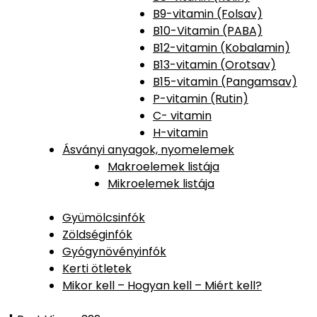
B9-vitamin (Folsav)
B10-Vitamin (PABA)
B12-vitamin (Kobalamin)
B13-vitamin (Orotsav)
B15-vitamin (Pangamsav)
P-vitamin (Rutin)
C- vitamin
H-vitamin
Ásványi anyagok, nyomelemek
Makroelemek listája
Mikroelemek listája
Gyümölcsinfók
Zöldséginfók
Gyógynövényinfók
Kerti ötletek
Mikor kell – Hogyan kell – Miért kell?