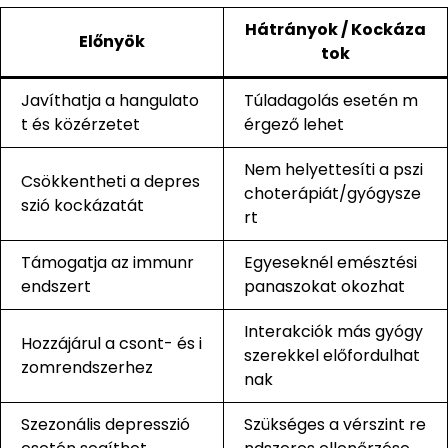
Hátrányok / Kockáza
Előnyök
tok
Javíthatja a hangulato
Túladagolás esetén m
t és közérzetet
érgező lehet
Nem helyettesíti a pszi
Csökkentheti a depres
choterápiát/gyógysze
szió kockázatát
rt
Támogatja az immunr
Egyeseknél emésztési
endszert
panaszokat okozhat
Interakciók más gyógy
Hozzájárul a csont- és i
szerekkel előfordulhat
zomrendszerhez
nak
Szezonális depresszió
Szükséges a vérszint re