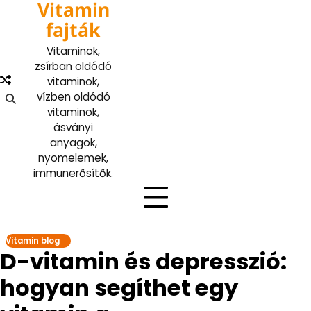
Vitamin
Skip
to
fajták
content
Vitaminok,
zsírban oldódó
vitaminok,
vízben oldódó
vitaminok,
ásványi
anyagok,
nyomelemek,
immunerősítők.
Vitamin blog
D-vitamin és depresszió:
hogyan segíthet egy