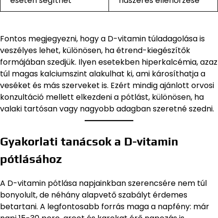
esetén segíthet
ndszeres ellenőrzése
Fontos megjegyezni, hogy a D-vitamin túladagolása is
veszélyes lehet, különösen, ha étrend-kiegészítők
formájában szedjük. Ilyen esetekben hiperkalcémia, azaz
túl magas kalciumszint alakulhat ki, ami károsíthatja a
veséket és más szerveket is. Ezért mindig ajánlott orvosi
konzultáció mellett elkezdeni a pótlást, különösen, ha
valaki tartósan vagy nagyobb adagban szeretné szedni.
Gyakorlati tanácsok a D-vitamin
pótlásához
A D-vitamin pótlása napjainkban szerencsére nem túl
bonyolult, de néhány alapvető szabályt érdemes
betartani. A legfontosabb forrás maga a napfény: már