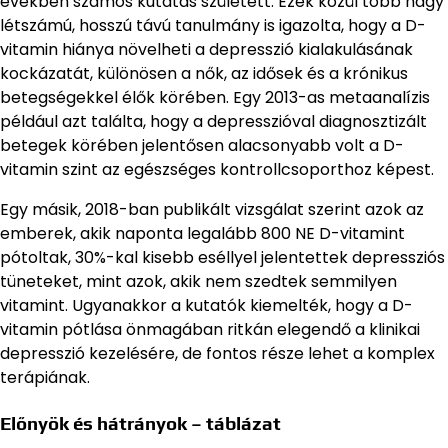
években számos kutatás született. Ezek közül több nagy
létszámú, hosszú távú tanulmány is igazolta, hogy a D-
vitamin hiánya növelheti a depresszió kialakulásának
kockázatát, különösen a nők, az idősek és a krónikus
betegségekkel élők körében. Egy 2013-as metaanalízis
például azt találta, hogy a depresszióval diagnosztizált
betegek körében jelentősen alacsonyabb volt a D-
vitamin szint az egészséges kontrollcsoporthoz képest.
Egy másik, 2018-ban publikált vizsgálat szerint azok az
emberek, akik naponta legalább 800 NE D-vitamint
pótoltak, 30%-kal kisebb eséllyel jelentettek depressziós
tüneteket, mint azok, akik nem szedtek semmilyen
vitamint. Ugyanakkor a kutatók kiemelték, hogy a D-
vitamin pótlása önmagában ritkán elegendő a klinikai
depresszió kezelésére, de fontos része lehet a komplex
terápiának.
Előnyök és hátrányok – táblázat