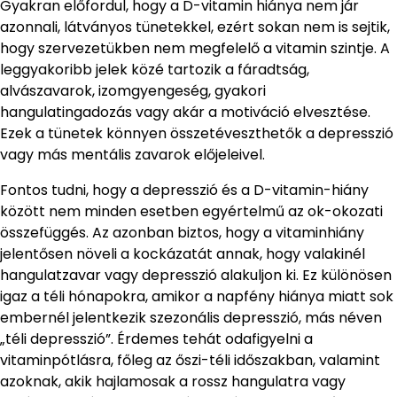
Gyakran előfordul, hogy a D-vitamin hiánya nem jár
azonnali, látványos tünetekkel, ezért sokan nem is sejtik,
hogy szervezetükben nem megfelelő a vitamin szintje. A
leggyakoribb jelek közé tartozik a fáradtság,
alvászavarok, izomgyengeség, gyakori
hangulatingadozás vagy akár a motiváció elvesztése.
Ezek a tünetek könnyen összetéveszthetők a depresszió
vagy más mentális zavarok előjeleivel.
Fontos tudni, hogy a depresszió és a D-vitamin-hiány
között nem minden esetben egyértelmű az ok-okozati
összefüggés. Az azonban biztos, hogy a vitaminhiány
jelentősen növeli a kockázatát annak, hogy valakinél
hangulatzavar vagy depresszió alakuljon ki. Ez különösen
igaz a téli hónapokra, amikor a napfény hiánya miatt sok
embernél jelentkezik szezonális depresszió, más néven
„téli depresszió”. Érdemes tehát odafigyelni a
vitaminpótlásra, főleg az őszi-téli időszakban, valamint
azoknak, akik hajlamosak a rossz hangulatra vagy