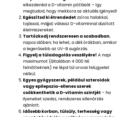
elkezdenéd a D-vitamin pótlását – így
megtudod, hogy mekkora az aktuális igényed!
Egészítsd ki étrendedet
zsíros halakkal,
tojással, májjal; válassz D-vitaminnal dúsított
élelmiszereket.
Tartózkodj rendszeresen a szabadban
,
napos időben; ha lehet, a déli órákban, amikor
a legerősebb az UV-B sugárzás.
Figyelj a túladagolás veszélyére!
A napi
maximumot (általában 4 000 NE
felnőtteknek) ne lépd túl orvosi felügyelet
nélkül.
Egyes gyógyszerek, például szteroidok
vagy epilepszia-ellenes szerek
csökkenthetik a D-vitamin szintjét
– ha
ilyeneket szedsz, rendszeres ellenőrzés
ajánlott.
Idősebb korban, túlsúly, terhesség vagy