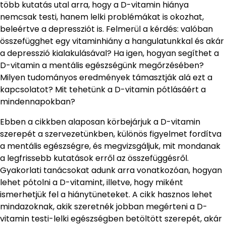
több kutatás utal arra, hogy a D-vitamin hiánya
nemcsak testi, hanem lelki problémákat is okozhat,
beleértve a depressziót is. Felmerül a kérdés: valóban
összefügghet egy vitaminhiány a hangulatunkkal és akár
a depresszió kialakulásával? Ha igen, hogyan segíthet a
D-vitamin a mentális egészségünk megőrzésében?
Milyen tudományos eredmények támasztják alá ezt a
kapcsolatot? Mit tehetünk a D-vitamin pótlásáért a
mindennapokban?
Ebben a cikkben alaposan körbejárjuk a D-vitamin
szerepét a szervezetünkben, különös figyelmet fordítva
a mentális egészségre, és megvizsgáljuk, mit mondanak
a legfrissebb kutatások erről az összefüggésről.
Gyakorlati tanácsokat adunk arra vonatkozóan, hogyan
lehet pótolni a D-vitamint, illetve, hogy miként
ismerhetjük fel a hiánytüneteket. A cikk hasznos lehet
mindazoknak, akik szeretnék jobban megérteni a D-
vitamin testi-lelki egészségben betöltött szerepét, akár