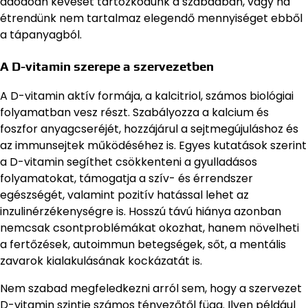
adódóan keveset tartózkodunk a szabadban, vagy ha
étrendünk nem tartalmaz elegendő mennyiséget ebből
a tápanyagból.
A D-vitamin szerepe a szervezetben
A D-vitamin aktív formája, a kalcitriol, számos biológiai
folyamatban vesz részt. Szabályozza a kalcium és
foszfor anyagcseréjét, hozzájárul a sejtmegújuláshoz és
az immunsejtek működéséhez is. Egyes kutatások szerint
a D-vitamin segíthet csökkenteni a gyulladásos
folyamatokat, támogatja a szív- és érrendszer
egészségét, valamint pozitív hatással lehet az
inzulinérzékenységre is. Hosszú távú hiánya azonban
nemcsak csontproblémákat okozhat, hanem növelheti
a fertőzések, autoimmun betegségek, sőt, a mentális
zavarok kialakulásának kockázatát is.
Nem szabad megfeledkezni arról sem, hogy a szervezet
D-vitamin szintje számos tényezőtől függ. Ilyen például