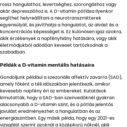
rossz hangulathoz, levertséghez, szorongáshoz vagy
akár depresszióhoz is. A D-vitamin pótlása ilyenkor
segíthet helyreállítani a neurotranszmitterek
egyensúlyát, és javíthatja a hangulatot, az alvást és a
koncentrációs képességet is. Ez különösen igaz azokra,
akik érzékenyek a napfényhiány hatásaira, vagy akik
életmódjukból adódóan keveset tartózkodnak a
szabadban.
Példák a D-vitamin mentális hatásaira
Gondoljunk például a szezonális affektív zavarra (SAD),
amely főként a téli időszakban jelentkezik, amikor
kevesebb napfény éri az embereket. Kutatások
kimutatták, hogy a SAD-ban szenvedőknél gyakran
alacsonyabb a D-vitamin szint, és a pótlás jelentős
javulást eredményezhet a hangulatban és az
energiaszintben. Egy másik példa, hogy egy 2021-es
vizsgálat szerint azoknál a középkorú nőknél, akik