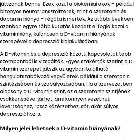
játszanak benne. Ezek közül a biokémiai okok – például
bizonyos neurotranszmitterek, mint a szerotonin és
dopamin hiánya – régóta ismertek. Az utóbbi években
azonban egyre több kutatás kezdett el foglalkozni a
vitaminhiány, különösen a D-vitamin hiányának
szerepével a depresszió kialakulásában.
A D-vitamin és a depresszió közötti kapcsolatot több
szempontból is vizsgálták. Egyes szakértők szerint a D-
vitamin szerepet játszik az agyban található
hangulatszabályozó vegyületek, például a szerotonin
szintézisében és szabályozásában. Ha a szervezetben
alacsony a D-vitamin szint, az a szerotonin szintjének
csökkenésével járhat, ami könnyen vezethet
levertséghez, rossz közérzethez, sőt, akár súlyos
depresszióhoz is.
Milyen jelei lehetnek a D-vitamin hiányának?