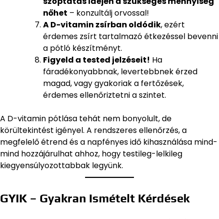
szoptatás idején a szükséges mennyiség
nőhet
– konzultálj orvossal!
A D-vitamin zsírban oldódik
, ezért
érdemes zsírt tartalmazó étkezéssel bevenni
a pótló készítményt.
Figyeld a tested jelzéseit!
Ha
fáradékonyabbnak, levertebbnek érzed
magad, vagy gyakoriak a fertőzések,
érdemes ellenőriztetni a szintet.
A D-vitamin pótlása tehát nem bonyolult, de
körültekintést igényel. A rendszeres ellenőrzés, a
megfelelő étrend és a napfényes idő kihasználása mind-
mind hozzájárulhat ahhoz, hogy testileg-lelkileg
kiegyensúlyozottabbak legyünk.
GYIK – Gyakran Ismételt Kérdések