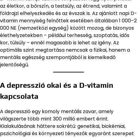
az életkor, a bőrszín, a testsúly, az étrend, valamint a
földrajzi elhelyezkedés és az évszak is. Az ajánlott napi D-
vitamin mennyiség felnőttek esetében általában 1 000–2
000 NE (nemzetközi egység) között mozog, de bizonyos
élethelyzetekben – például terhesség, szoptatás, idős
kor, túlsúly – ennél magasabb is lehet az igény. Az
optimális szint megtartása nemcsak a fizikai, hanem a
mentális egészség szempontjából is kiemelkedő
jelentőségű.
A depresszió okai és a D-vitamin
kapcsolata
A depresszió egy komoly mentális zavar, amely
világszerte több mint 300 millió embert érint.
Kialakulásának háttere sokrétű: genetikai, biokémiai,
pszichológiai és környezeti tényezők egyaránt szerepet