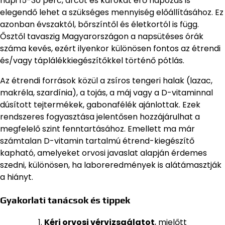
napi 15-30 perc, arcot és karokat érő napozás is
elegendő lehet a szükséges mennyiség előállításához. Ez
azonban évszaktól, bőrszíntől és életkortól is függ.
Ősztől tavaszig Magyarországon a napsütéses órák
száma kevés, ezért ilyenkor különösen fontos az étrendi
és/vagy táplálékkiegészítőkkel történő pótlás.
Az étrendi források közül a zsíros tengeri halak (lazac,
makréla, szardínia), a tojás, a máj vagy a D-vitaminnal
dúsított tejtermékek, gabonafélék ajánlottak. Ezek
rendszeres fogyasztása jelentősen hozzájárulhat a
megfelelő szint fenntartásához. Emellett ma már
számtalan D-vitamin tartalmú étrend-kiegészítő
kapható, amelyeket orvosi javaslat alapján érdemes
szedni, különösen, ha laboreredmények is alátámasztják
a hiányt.
Gyakorlati tanácsok és tippek
Kérj orvosi vérvizsgálatot
, mielőtt