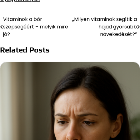
Vitaminok a bőr
„Milyen vitaminok segítik a
Bejegyzés
szépségéért – melyik mire
hajad gyorsabb
navigáció
jó?
növekedését?”
Related Posts