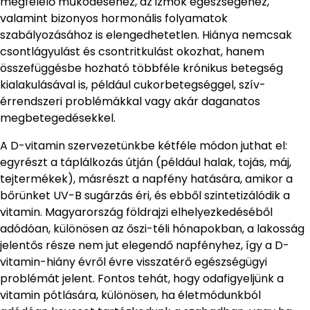
megfelelő működéséhez, az izmok egészségéhez,
valamint bizonyos hormonális folyamatok
szabályozásához is elengedhetetlen. Hiánya nemcsak
csontlágyulást és csontritkulást okozhat, hanem
összefüggésbe hozható többféle krónikus betegség
kialakulásával is, például cukorbetegséggel, szív-
érrendszeri problémákkal vagy akár daganatos
megbetegedésekkel.
A D-vitamin szervezetünkbe kétféle módon juthat el:
egyrészt a táplálkozás útján (például halak, tojás, máj,
tejtermékek), másrészt a napfény hatására, amikor a
bőrünket UV-B sugárzás éri, és ebből szintetizálódik a
vitamin. Magyarország földrajzi elhelyezkedéséből
adódóan, különösen az őszi-téli hónapokban, a lakosság
jelentős része nem jut elegendő napfényhez, így a D-
vitamin-hiány évről évre visszatérő egészségügyi
problémát jelent. Fontos tehát, hogy odafigyeljünk a
vitamin pótlására, különösen, ha életmódunkból