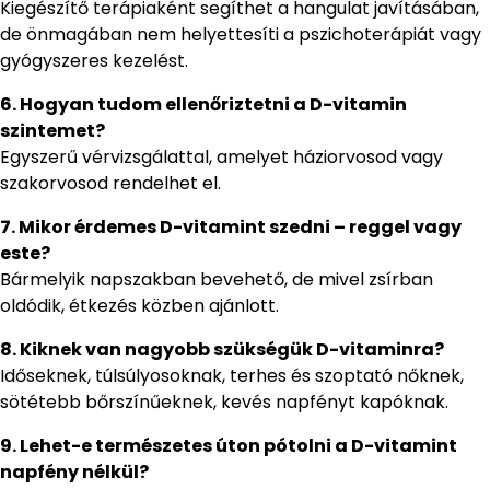
Kiegészítő terápiaként segíthet a hangulat javításában,
de önmagában nem helyettesíti a pszichoterápiát vagy
gyógyszeres kezelést.
6. Hogyan tudom ellenőriztetni a D-vitamin
szintemet?
Egyszerű vérvizsgálattal, amelyet háziorvosod vagy
szakorvosod rendelhet el.
7. Mikor érdemes D-vitamint szedni – reggel vagy
este?
Bármelyik napszakban bevehető, de mivel zsírban
oldódik, étkezés közben ajánlott.
8. Kiknek van nagyobb szükségük D-vitaminra?
Időseknek, túlsúlyosoknak, terhes és szoptató nőknek,
sötétebb bőrszínűeknek, kevés napfényt kapóknak.
9. Lehet-e természetes úton pótolni a D-vitamint
napfény nélkül?