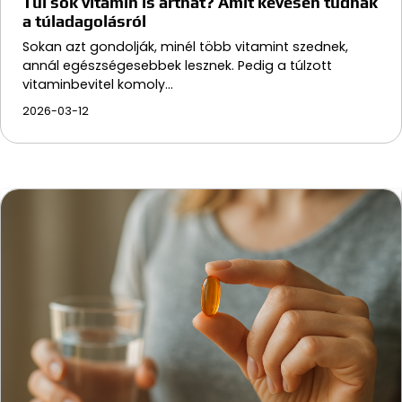
Túl sok vitamin is árthat? Amit kevesen tudnak
a túladagolásról
Sokan azt gondolják, minél több vitamint szednek,
annál egészségesebbek lesznek. Pedig a túlzott
vitaminbevitel komoly…
2026-03-12