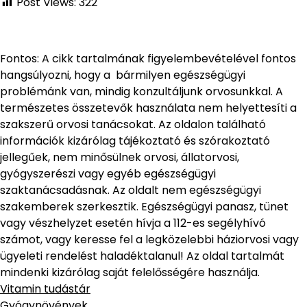
Post Views:
322
Fontos: A cikk tartalmának figyelembevételével fontos
hangsúlyozni, hogy a bármilyen egészségügyi
problémánk van, mindig konzultáljunk orvosunkkal. A
természetes összetevők használata nem helyettesíti a
szakszerű orvosi tanácsokat. Az oldalon található
információk kizárólag tájékoztató és szórakoztató
jellegűek, nem minősülnek orvosi, állatorvosi,
gyógyszerészi vagy egyéb egészségügyi
szaktanácsadásnak. Az oldalt nem egészségügyi
szakemberek szerkesztik. Egészségügyi panasz, tünet
vagy vészhelyzet esetén hívja a 112-es segélyhívó
számot, vagy keresse fel a legközelebbi háziorvosi vagy
ügyeleti rendelést haladéktalanul! Az oldal tartalmát
mindenki kizárólag saját felelősségére használja.
Vitamin tudástár
Gyógynövények