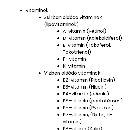
Vitaminok
Zsírban oldódó vitaminok
(lipovitaminok)
A-vitamin (Retinol)
D-vitamin (Kolekalciferol)
E-vitamin (Tokoferol,
Tokotrienol)
F- vitamin
K-vitamin
Vízben oldódó vitaminok
B2-vitamin (Riboflavin)
B3-vitamin (Niacin)
B4-vitamin (adenin)
B5-vitamin (pantoténsav)
B6-vitamin (Pyridoxin)
B7-v
itamin, (Biotin, H-
vitamin)
B8-vitanin (Kolin)