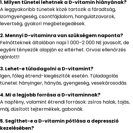
1. Milyen tünetei lehetnek a D-vitamin hiányának?
A leggyakoribb tünetek közé tartozik a fáradtság,
izomgyengeség, csontfájdalom, hangulatzavarok,
levertség, gyakori megbetegedések.
2. Mennyi D-vitaminra van szükségem naponta?
Felnőtteknek általában napi 1 000–2 000 NE javasolt, de
egyéni tényezők alapján ez eltérhet. Orvosi ellenőrzés
ajánlott!
3. Lehet-e túladagolni a D-vitamint?
Igen, főleg étrend-kiegészítők esetén. Túladagolás
tünetei: hányinger, hányás, gyengeség, vesekárosodás.
4. Mi a legjobb forrása a D-vitaminnak?
A napfény, valamint étrendi források: zsíros halak, tojás,
máj, dúsított tejtermékek, gabonák.
5. Segíthet-e a D-vitamin pótlása a depresszió
kezelésében?