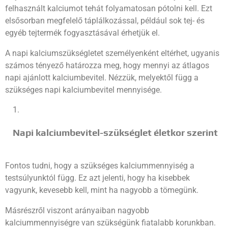
felhasznált kalciumot tehát folyamatosan pótolni kell. Ezt
elsősorban megfelelő táplálkozással, például sok tej- és
egyéb tejtermék fogyasztásával érhetjük el.
A napi kalciumszükségletet személyenként eltérhet, ugyanis
számos tényező határozza meg, hogy mennyi az átlagos
napi ajánlott kalciumbevitel. Nézzük, melyektől függ a
szükséges napi kalciumbevitel mennyisége.
Napi kalciumbevitel-szükséglet életkor szerint
Fontos tudni, hogy a szükséges kalciummennyiség a
testsúlyunktól függ. Ez azt jelenti, hogy ha kisebbek
vagyunk, kevesebb kell, mint ha nagyobb a tömegünk.
Másrészről viszont arányaiban nagyobb
kalciummennyiségre van szükségünk fiatalabb korunkban.