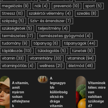
megelőzés
(9)
nők
(4)
prevenció
(10)
sport
(5)
Stressz
(10)
szakértői vélemény
(4)
szedés
(8)
szépség
(5)
Szív- és érrendszer
(7)
szükségletek
(5)
teljesítmény
(4)
természetes
(17)
természetes gyógymód
(4)
tudomány
(9)
tápanyag
(6)
tápanyagok
(44)
táplálkozás
(113)
túladagolás
(5)
tünetek
(9)
vitamin
(33)
vitaminhiány
(33)
vitaminok
(94)
vitaminpótlás
(4)
wellness
(21)
életmód
(48)
A
A vitamin,
legnagyo
Vitaminok
amit
bb
télen: mire
nyáron
különbség
van
sokan
olcsó és
valóban
elfelejtene
drága
szüksége
k
vitamin
d?