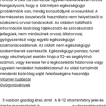
hangsúlyozni, hogy a bármilyen egészségügyi
problémánk van, mindig konzultáljunk orvosunkkal. A
természetes összetevők használata nem helyettesíti a
szakszerű orvosi tanácsokat. Az oldalon található
információk kizárólag tájékoztató és szórakoztató
jellegűek, nem minősülnek orvosi, állatorvosi,
gyógyszerészi vagy egyéb egészségügyi
szaktanácsadásnak. Az oldalt nem egészségügyi
szakemberek szerkesztik. Egészségügyi panasz, tünet
vagy vészhelyzet esetén hívja a 112-es segélyhívó
számot, vagy keresse fel a legközelebbi háziorvosi vagy
ügyeleti rendelést haladéktalanul! Az oldal tartalmát
mindenki kizárólag saját felelősségére használja.
Vitamin tudástár
Gyógynövények
3 vasban gazdag étel, amit
A B-12 vitaminhiány jelei és
még gyermekeink is
a vérszegénység