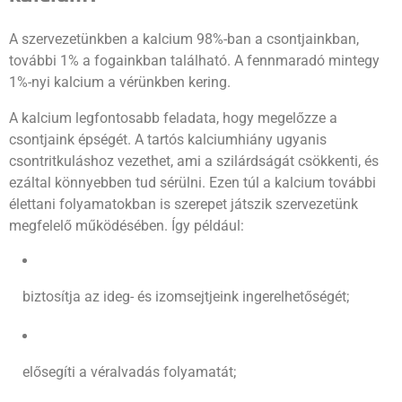
A szervezetünkben a kalcium 98%-ban a csontjainkban,
további 1% a fogainkban található. A fennmaradó mintegy
1%-nyi kalcium a vérünkben kering.
A kalcium legfontosabb feladata, hogy megelőzze a
csontjaink épségét. A tartós kalciumhiány ugyanis
csontritkuláshoz vezethet, ami a szilárdságát csökkenti, és
ezáltal könnyebben tud sérülni. Ezen túl a kalcium további
élettani folyamatokban is szerepet játszik szervezetünk
megfelelő működésében. Így például:
biztosítja az ideg- és izomsejtjeink ingerelhetőségét;
elősegíti a véralvadás folyamatát;