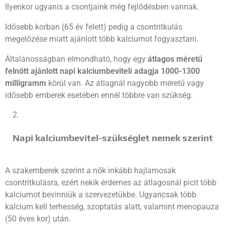
Ilyenkor ugyanis a csontjaink még fejlődésben vannak.
Idősebb korban (65 év felett) pedig a csontritkulás
megelőzése miatt ajánlott több kalciumot fogyasztani.
Általánosságban elmondható, hogy egy
átlagos méretű
felnőtt
ajánlott napi kalciumbeviteli adagja 1000-1300
milligramm
körül van. Az átlagnál nagyobb méretű vagy
idősebb emberek esetében ennél többre van szükség.
Napi kalciumbevitel-szükséglet nemek szerint
A szakemberek szerint a nők inkább hajlamosak
csontritkulásra, ezért nekik érdemes az átlagosnál picit több
kalciumot bevinniük a szervezetükbe. Ugyancsak több
kalcium kell terhesség, szoptatás alatt, valamint menopauza
(50 éves kor) után.