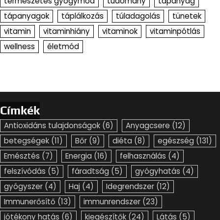
természetes gyógymód
tudomány
tápanyag
tápanyagok
táplálkozás
túladagolás
tünetek
vitamin
vitaminhiány
vitaminok
vitaminpótlás
wellness
életmód
Címkék
Antioxidáns tulajdonságok
(6)
Anyagcsere
(12)
betegségek
(11)
Bőr
(9)
diéta
(8)
egészség
(131)
Emésztés
(7)
Energia
(16)
felhasználás
(4)
felszívódás
(5)
fáradtság
(5)
gyógyhatás
(4)
gyógyszer
(4)
Haj
(4)
Idegrendszer
(12)
Immunerősítő
(13)
immunrendszer
(23)
jótékony hatás
(6)
kiegészítők
(24)
Látás
(5)