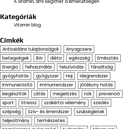
A vitamin, ami segíthet a kimerültségen
Kategóriák
Vitamin blog
Címkék
Antioxidáns tulajdonságok
Anyagcsere
betegségek
Bőr
diéta
egészség
Emésztés
Energia
felhasználás
felszívódás
fáradtság
gyógyhatás
gyógyszer
Haj
Idegrendszer
Immunerősítő
immunrendszer
jótékony hatás
kiegészítők
Látás
megelőzés
nők
prevenció
sport
Stressz
szakértői vélemény
szedés
szépség
Szív- és érrendszer
szükségletek
teljesítmény
természetes