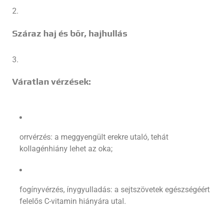
Száraz haj és bőr, hajhullás
Váratlan vérzések:
orrvérzés: a meggyengült erekre utaló, tehát
kollagénhiány lehet az oka;
fogínyvérzés, ínygyulladás: a sejtszövetek egészségéért
felelős C-vitamin hiányára utal.