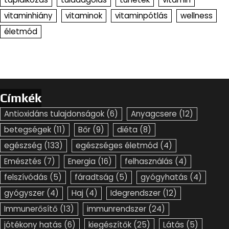
vitaminhiány
vitaminok
vitaminpótlás
wellness
életmód
Címkék
Antioxidáns tulajdonságok
(6)
Anyagcsere
(12)
betegségek
(11)
Bőr
(9)
diéta
(8)
egészség
(133)
egészséges életmód
(4)
Emésztés
(7)
Energia
(16)
felhasználás
(4)
felszívódás
(5)
fáradtság
(5)
gyógyhatás
(4)
gyógyszer
(4)
Haj
(4)
Idegrendszer
(12)
Immunerősítő
(13)
immunrendszer
(24)
jótékony hatás
(6)
kiegészítők
(25)
Látás
(5)