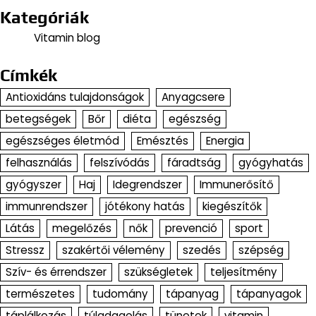
Kategóriák
Vitamin blog
Címkék
Antioxidáns tulajdonságok
Anyagcsere
betegségek
Bőr
diéta
egészség
egészséges életmód
Emésztés
Energia
felhasználás
felszívódás
fáradtság
gyógyhatás
gyógyszer
Haj
Idegrendszer
Immunerősítő
immunrendszer
jótékony hatás
kiegészítők
Látás
megelőzés
nők
prevenció
sport
Stressz
szakértői vélemény
szedés
szépség
Szív- és érrendszer
szükségletek
teljesítmény
természetes
tudomány
tápanyag
tápanyagok
táplálkozás
túladagolás
tünetek
vitamin