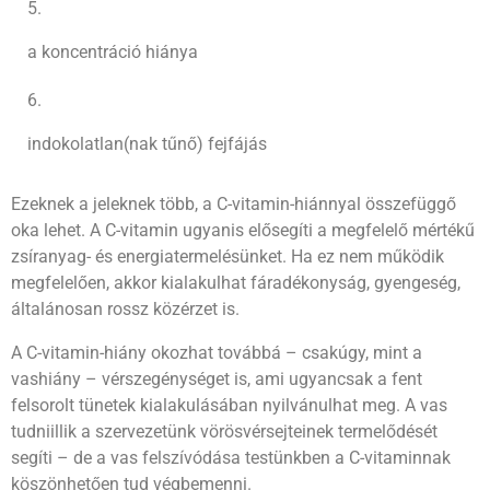
a koncentráció hiánya
indokolatlan(nak tűnő) fejfájás
Ezeknek a jeleknek több, a C-vitamin-hiánnyal összefüggő
oka lehet. A C-vitamin ugyanis elősegíti a megfelelő mértékű
zsíranyag- és energiatermelésünket. Ha ez nem működik
megfelelően, akkor kialakulhat fáradékonyság, gyengeség,
általánosan rossz közérzet is.
A C-vitamin-hiány okozhat továbbá – csakúgy, mint a
vashiány – vérszegénységet is, ami ugyancsak a fent
felsorolt tünetek kialakulásában nyilvánulhat meg. A vas
tudniillik a szervezetünk vörösvérsejteinek termelődését
segíti – de a vas felszívódása testünkben a C-vitaminnak
köszönhetően tud végbemenni.