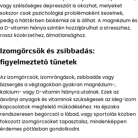
vagy szélsőséges depressziót is okozhat, melyeket
sokszor csak pszichológiai problémaként kezelnek,
pedig a háttérben biokémiai ok is állhat. A magnézium és
a D-vitamin hiánya szintén hozzájárulhat a stresszhez,
rossz közérzethez, álmatlansághoz.
Izomgörcsök és zsibbadás:
figyelmeztető tünetek
Az izomgörcsök, izomrángások, zsibbadás vagy
bizsergés a végtagokban gyakran magnézium-,
kalcium- vagy D-vitamin hiányra utalnak. Ezek az
ásványi anyagok és vitaminok szükségesek az ideg-izom
kapcsolatok megfelelő működéséhez. Ha éjszaka
rendszeresen begörcsöl a lábad, vagy sportolás közben
fokozott izomgörcsöket tapasztalsz, mindenképpen
érdemes pótlásban gondolkodni.