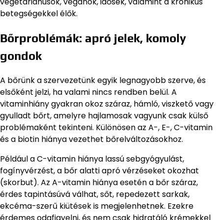
vegetáriánusok, vegánok, idősek, valamint a krónikus
betegségekkel élők.
Bőrproblémák: apró jelek, komoly
gondok
A bőrünk a szervezetünk egyik legnagyobb szerve, és
elsőként jelzi, ha valami nincs rendben belül. A
vitaminhiány gyakran okoz száraz, hámló, viszkető vagy
gyulladt bőrt, amelyre hajlamosak vagyunk csak külső
problémaként tekinteni. Különösen az A-, E-, C-vitamin
és a biotin hiánya vezethet bőrelváltozásokhoz.
Például a C-vitamin hiánya lassú sebgyógyulást,
fogínyvérzést, a bőr alatti apró vérzéseket okozhat
(skorbut). Az A-vitamin hiánya esetén a bőr száraz,
érdes tapintásúvá válhat, sőt, repedezett sarkak,
ekcéma-szerű kiütések is megjelenhetnek. Ezekre
érdemes odafigyelni, és nem csak hidratáló krémekkel