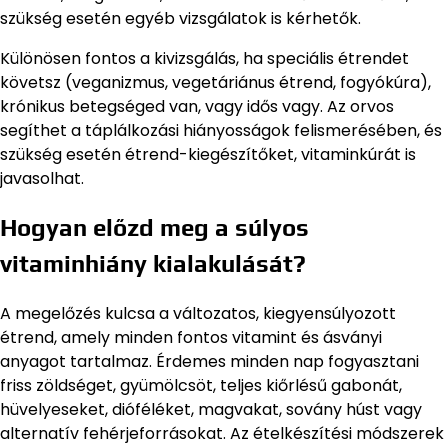
szükség esetén egyéb vizsgálatok is kérhetők.
Különösen fontos a kivizsgálás, ha speciális étrendet
követsz (veganizmus, vegetáriánus étrend, fogyókúra),
krónikus betegséged van, vagy idős vagy. Az orvos
segíthet a táplálkozási hiányosságok felismerésében, és
szükség esetén étrend-kiegészítőket, vitaminkúrát is
javasolhat.
Hogyan előzd meg a súlyos
vitaminhiány kialakulását?
A megelőzés kulcsa a változatos, kiegyensúlyozott
étrend, amely minden fontos vitamint és ásványi
anyagot tartalmaz. Érdemes minden nap fogyasztani
friss zöldséget, gyümölcsöt, teljes kiőrlésű gabonát,
hüvelyeseket, dióféléket, magvakat, sovány húst vagy
alternatív fehérjeforrásokat. Az ételkészítési módszerek