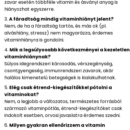
zavar esetén többféle vitamin és ásványi anyag is
hiányozhat egyszerre.
A fáradtság mindig vitaminhiányt jelent?
Nem, de ha a fáradtság tartós, és más ok (pl.
alváshiány, stressz) nem magyarázza, érdemes
vitaminhiányra is gondolni.
Mik a legsúlyosabb következményei a kezeletlen
vitaminhiánynak?
Súlyos idegrendszeri károsodás, vérszegénység,
csontgyengeség, immunrendszeri zavarok, akár
halálos kimenetelű betegségek is kialakulhatnak.
Elég csak étrend-kiegészítőkkel pótolni a
vitaminokat?
Nem, a legjobb a változatos, természetes forrásból
származó vitaminpótlás, étrend-kiegészítőket csak
indokolt esetben, orvosi javaslatra érdemes szedni.
Milyen gyakran ellenőrizzem a vitamin