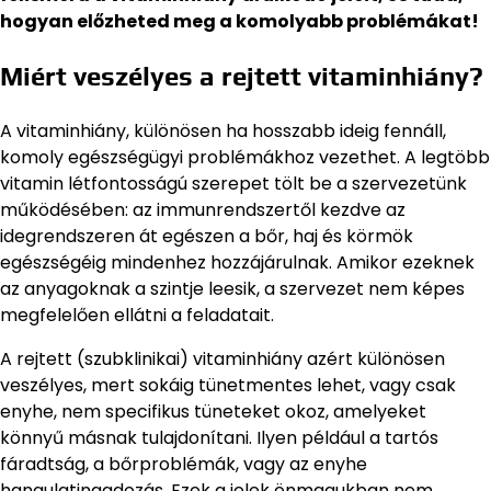
hogyan előzheted meg a komolyabb problémákat!
Miért veszélyes a rejtett vitaminhiány?
A vitaminhiány, különösen ha hosszabb ideig fennáll,
komoly egészségügyi problémákhoz vezethet. A legtöbb
vitamin létfontosságú szerepet tölt be a szervezetünk
működésében: az immunrendszertől kezdve az
idegrendszeren át egészen a bőr, haj és körmök
egészségéig mindenhez hozzájárulnak. Amikor ezeknek
az anyagoknak a szintje leesik, a szervezet nem képes
megfelelően ellátni a feladatait.
A rejtett (szubklinikai) vitaminhiány azért különösen
veszélyes, mert sokáig tünetmentes lehet, vagy csak
enyhe, nem specifikus tüneteket okoz, amelyeket
könnyű másnak tulajdonítani. Ilyen például a tartós
fáradtság, a bőrproblémák, vagy az enyhe
hangulatingadozás. Ezek a jelek önmagukban nem