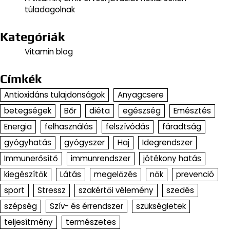
túladagolnak
Kategóriák
Vitamin blog
Címkék
Antioxidáns tulajdonságok
Anyagcsere
betegségek
Bőr
diéta
egészség
Emésztés
Energia
felhasználás
felszívódás
fáradtság
gyógyhatás
gyógyszer
Haj
Idegrendszer
Immunerősítő
immunrendszer
jótékony hatás
kiegészítők
Látás
megelőzés
nők
prevenció
sport
Stressz
szakértői vélemény
szedés
szépség
Szív- és érrendszer
szükségletek
teljesítmény
természetes