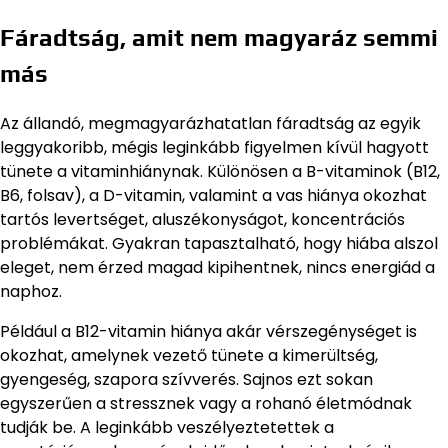
Fáradtság, amit nem magyaráz semmi
más
Az állandó, megmagyarázhatatlan fáradtság az egyik
leggyakoribb, mégis leginkább figyelmen kívül hagyott
tünete a vitaminhiánynak. Különösen a B-vitaminok (B12,
B6, folsav), a D-vitamin, valamint a vas hiánya okozhat
tartós levertséget, aluszékonyságot, koncentrációs
problémákat. Gyakran tapasztalható, hogy hiába alszol
eleget, nem érzed magad kipihentnek, nincs energiád a
naphoz.
Például a B12-vitamin hiánya akár vérszegénységet is
okozhat, amelynek vezető tünete a kimerültség,
gyengeség, szapora szívverés. Sajnos ezt sokan
egyszerűen a stressznek vagy a rohanó életmódnak
tudják be. A leginkább veszélyeztetettek a