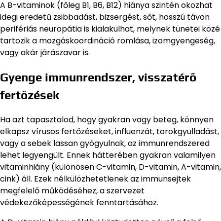
A B-vitaminok (főleg B1, B6, B12) hiánya szintén okozhat
idegi eredetű zsibbadást, bizsergést, sőt, hosszú távon
perifériás neuropátia is kialakulhat, melynek tünetei közé
tartozik a mozgáskoordináció romlása, izomgyengeség,
vagy akár járászavar is.
Gyenge immunrendszer, visszatérő
fertőzések
Ha azt tapasztalod, hogy gyakran vagy beteg, könnyen
elkapsz vírusos fertőzéseket, influenzát, torokgyulladást,
vagy a sebek lassan gyógyulnak, az immunrendszered
lehet legyengült. Ennek hátterében gyakran valamilyen
vitaminhiány (különösen C-vitamin, D-vitamin, A-vitamin,
cink) áll. Ezek nélkülözhetetlenek az immunsejtek
megfelelő működéséhez, a szervezet
védekezőképességének fenntartásához.