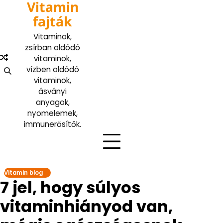
Vitamin
Skip
to
fajták
content
Vitaminok,
zsírban oldódó
vitaminok,
vízben oldódó
vitaminok,
ásványi
anyagok,
nyomelemek,
immunerősítők.
Vitamin blog
7 jel, hogy súlyos
vitaminhiányod van,