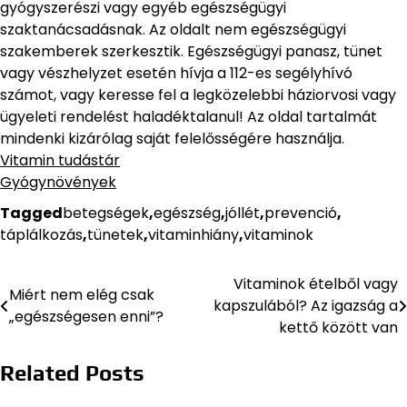
gyógyszerészi vagy egyéb egészségügyi
szaktanácsadásnak. Az oldalt nem egészségügyi
szakemberek szerkesztik. Egészségügyi panasz, tünet
vagy vészhelyzet esetén hívja a 112-es segélyhívó
számot, vagy keresse fel a legközelebbi háziorvosi vagy
ügyeleti rendelést haladéktalanul! Az oldal tartalmát
mindenki kizárólag saját felelősségére használja.
Vitamin tudástár
Gyógynövények
Tagged
betegségek
,
egészség
,
jóllét
,
prevenció
,
táplálkozás
,
tünetek
,
vitaminhiány
,
vitaminok
Vitaminok ételből vagy
Bejegyzés
Miért nem elég csak
kapszulából? Az igazság a
„egészségesen enni”?
navigáció
kettő között van
Related Posts