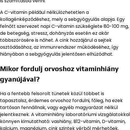
is számításba venni.
A C-vitamin például nélkülözhetetlen a
kollagénképződéshez, mely a sebgyógyulás alapja. Egy
felnőtt szervezet napi C-vitamin szükséglete 80-100 mg,
de betegség, stressz, dohányzás esetén ez akár
többszörösére is nőhet. A cink hozzájárul a sejtek
osztódásához, az immunrendszer működéséhez, így
hiányában a sebgyógyulás jelentősen elhúzódhat.
Mikor fordulj orvoshoz vitaminhiány
gyanújával?
Ha a fentebb felsorolt tünetek közül többet is
tapasztalsz, érdemes orvoshoz fordulni, főleg, ha ezek
tartósan fennállnak, vagy egyéb magyarázat nélkül
jelentkeznek. A vitaminhiány laboratóriumi vizsgálatokkal
könnyen kimutatható: vashiány, B12-vitamin, D-vitamin,
kalcium, magnézium, cink szintek vérből mérhetőek,