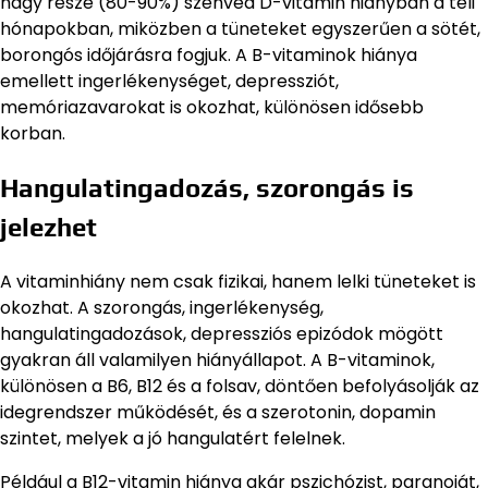
nagy része (80-90%) szenved D-vitamin hiányban a téli
hónapokban, miközben a tüneteket egyszerűen a sötét,
borongós időjárásra fogjuk. A B-vitaminok hiánya
emellett ingerlékenységet, depressziót,
memóriazavarokat is okozhat, különösen idősebb
korban.
Hangulatingadozás, szorongás is
jelezhet
A vitaminhiány nem csak fizikai, hanem lelki tüneteket is
okozhat. A szorongás, ingerlékenység,
hangulatingadozások, depressziós epizódok mögött
gyakran áll valamilyen hiányállapot. A B-vitaminok,
különösen a B6, B12 és a folsav, döntően befolyásolják az
idegrendszer működését, és a szerotonin, dopamin
szintet, melyek a jó hangulatért felelnek.
Például a B12-vitamin hiánya akár pszichózist, paranoiát,