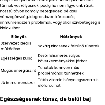
tűnnek veszélyesnek, pedig ha nem figyelünk rájuk,
hosszú távon komoly betegségek, például
vérszegénység, idegrendszeri károsodás,
immunrendszeri problémák, vagy akár szívbetegség is
kialakulhat.
Előnyök
Hátrányok
Szervezet ideális
Sokáig nincsenek feltűnő tünetek
működése
Késői felismerés súlyos
Egészséges külső
következményekkel járhat
Tünetek könnyen más
Magas energiaszint
problémának tűnhetnek
Több vitamin hiánya egyszerre is
Jó immunrendszer
előfordulhat
Egészségesnek tűnsz, de belül baj