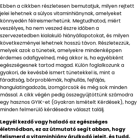
Ebben a cikkben részletesen bemutatjuk, milyen rejtett
jelei lehetnek a súlyos vitaminhiánynak, amelyeket
könnyedén félreismerhetünk. Megtudhatod, miért
veszélyes, ha nem veszed észre időben a
szervezetedben kialakuló hiányállapotokat, és milyen
következményei lehetnek hosszú távon. Részletezzük,
melyek azok a tünetek, amelyekre mindenképpen
érdemes odafigyelned, még akkor is, ha egyébként
egészségesnek tartod magad. Külön foglalkozunk a
gyakori, de kevésbé ismert tünetekkel is, mint a
fáradtság, bőrproblémák, hajhullás, fejfájás,
hangulatingadozás, izomgörcsök és még sok minden
mással. A cikk végén pedig összegyűjtöttünk számodra
egy hasznos GYIK-et (Gyakran Ismételt Kérdések), hogy
minden felmerülő kérdésedre választ találj.
Legyél kezdő vagy haladó az egészséges
életmódban, ez az útmutató segít abban, hogy
felismerd a vitaminhiány árulkodó jeleit, és tudd,