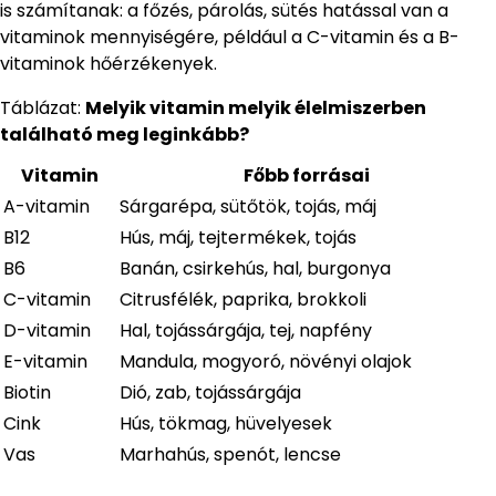
is számítanak: a főzés, párolás, sütés hatással van a
vitaminok mennyiségére, például a C-vitamin és a B-
vitaminok hőérzékenyek.
Táblázat:
Melyik vitamin melyik élelmiszerben
található meg leginkább?
Vitamin
Főbb forrásai
A-vitamin
Sárgarépa, sütőtök, tojás, máj
B12
Hús, máj, tejtermékek, tojás
B6
Banán, csirkehús, hal, burgonya
C-vitamin
Citrusfélék, paprika, brokkoli
D-vitamin
Hal, tojássárgája, tej, napfény
E-vitamin
Mandula, mogyoró, növényi olajok
Biotin
Dió, zab, tojássárgája
Cink
Hús, tökmag, hüvelyesek
Vas
Marhahús, spenót, lencse