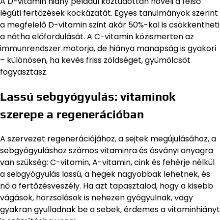
A D-vitamin hiány például köztudottan növeli a felső
légúti fertőzések kockázatát. Egyes tanulmányok szerint
a megfelelő D-vitamin szint akár 50%-kal is csökkentheti
a nátha előfordulását. A C-vitamin közismerten az
immunrendszer motorja, de hiánya manapság is gyakori
– különösen, ha kevés friss zöldséget, gyümölcsöt
fogyasztasz.
Lassú sebgyógyulás: vitaminok
szerepe a regenerációban
A szervezet regenerációjához, a sejtek megújulásához, a
sebgyógyuláshoz számos vitaminra és ásványi anyagra
van szükség: C-vitamin, A-vitamin, cink és fehérje nélkül
a sebgyógyulás lassú, a hegek nagyobbak lehetnek, és
nő a fertőzésveszély. Ha azt tapasztalod, hogy a kisebb
vágások, horzsolások is nehezen gyógyulnak, vagy
gyakran gyulladnak be a sebek, érdemes a vitaminhiányt