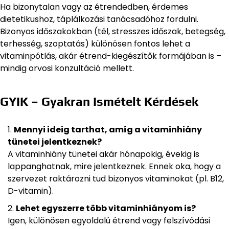
Ha bizonytalan vagy az étrendedben, érdemes
dietetikushoz, táplálkozási tanácsadóhoz fordulni.
Bizonyos időszakokban (tél, stresszes időszak, betegség,
terhesség, szoptatás) különösen fontos lehet a
vitaminpótlás, akár étrend-kiegészítők formájában is –
mindig orvosi konzultáció mellett.
GYIK – Gyakran Ismételt Kérdések
Mennyi ideig tarthat, amíg a vitaminhiány
tünetei jelentkeznek?
A vitaminhiány tünetei akár hónapokig, évekig is
lappanghatnak, mire jelentkeznek. Ennek oka, hogy a
szervezet raktározni tud bizonyos vitaminokat (pl. B12,
D-vitamin).
Lehet egyszerre több vitaminhiányom is?
Igen, különösen egyoldalú étrend vagy felszívódási