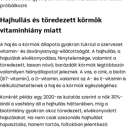
próbálkozni.
Hajhullás és töredezett körmök
vitaminhiány miatt
A haj és a körmök állapota gyakran tükrözi a szervezet
vitamin- és ásványianyag-ellátottságát. A hajhullás, a
hajszálak elvékonyodása, fénytelensége, valamint a
töredezett, lassan növő, barázdált körmök legtöbbször
valamilyen hiányállapotot jeleznek. A vas, a cink, a biotin
(B7-vitamin), a D-vitamin, valamint az A- és E-vitamin is
nélkülözhetetlenek a haj és a körmök egészségéhez.
Konkrét példa: egy 2020-as kutatás szerint a nők 30%-
ánál a vashiány áll a hajhullás hátterében, míg a
biotinhiány gyakran okoz töredezett, elvékonyodott
hajszálakat. Ha nem csak szezonális hajhullást
tapasztalsz, hanem tartós, foltokban jelentkező