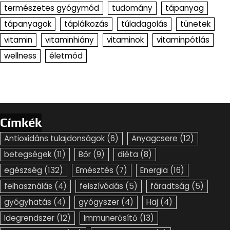
természetes gyógymód
tudomány
tápanyag
tápanyagok
táplálkozás
túladagolás
tünetek
vitamin
vitaminhiány
vitaminok
vitaminpótlás
wellness
életmód
Címkék
Antioxidáns tulajdonságok
(6)
Anyagcsere
(12)
betegségek
(11)
Bőr
(9)
diéta
(8)
egészség
(132)
Emésztés
(7)
Energia
(16)
felhasználás
(4)
felszívódás
(5)
fáradtság
(5)
gyógyhatás
(4)
gyógyszer
(4)
Haj
(4)
Idegrendszer
(12)
Immunerősítő
(13)