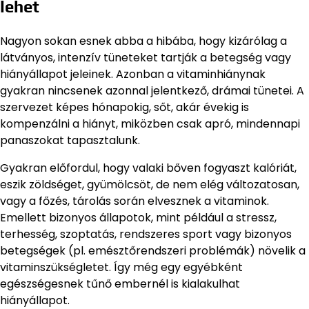
lehet
Nagyon sokan esnek abba a hibába, hogy kizárólag a
látványos, intenzív tüneteket tartják a betegség vagy
hiányállapot jeleinek. Azonban a vitaminhiánynak
gyakran nincsenek azonnal jelentkező, drámai tünetei. A
szervezet képes hónapokig, sőt, akár évekig is
kompenzálni a hiányt, miközben csak apró, mindennapi
panaszokat tapasztalunk.
Gyakran előfordul, hogy valaki bőven fogyaszt kalóriát,
eszik zöldséget, gyümölcsöt, de nem elég változatosan,
vagy a főzés, tárolás során elvesznek a vitaminok.
Emellett bizonyos állapotok, mint például a stressz,
terhesség, szoptatás, rendszeres sport vagy bizonyos
betegségek (pl. emésztőrendszeri problémák) növelik a
vitaminszükségletet. Így még egy egyébként
egészségesnek tűnő embernél is kialakulhat
hiányállapot.