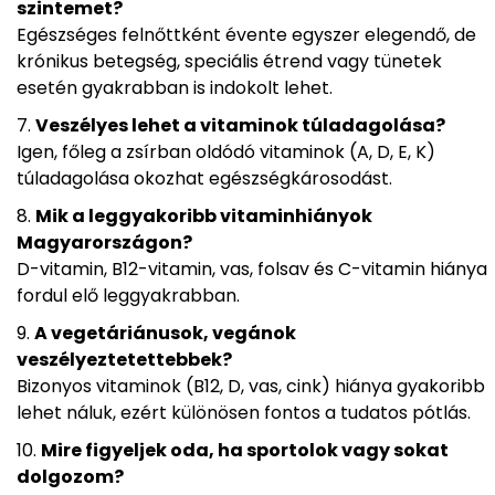
szintemet?
Egészséges felnőttként évente egyszer elegendő, de
krónikus betegség, speciális étrend vagy tünetek
esetén gyakrabban is indokolt lehet.
Veszélyes lehet a vitaminok túladagolása?
Igen, főleg a zsírban oldódó vitaminok (A, D, E, K)
túladagolása okozhat egészségkárosodást.
Mik a leggyakoribb vitaminhiányok
Magyarországon?
D-vitamin, B12-vitamin, vas, folsav és C-vitamin hiánya
fordul elő leggyakrabban.
A vegetáriánusok, vegánok
veszélyeztetettebbek?
Bizonyos vitaminok (B12, D, vas, cink) hiánya gyakoribb
lehet náluk, ezért különösen fontos a tudatos pótlás.
Mire figyeljek oda, ha sportolok vagy sokat
dolgozom?